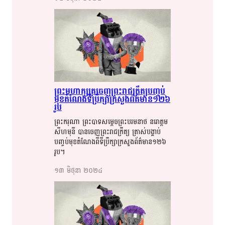
ព្រះមហាក្សត្រ​​​ចេញ​​​ព្រះរាជ​​ក្រឹត្យ​​​បញ្ចប់​​
មុខតំណែង​​​ទីប្រឹក្សា​​​ក្រសួង​​​ព័ត៌មាន​​​១២៦​​​
រូប​​
ព្រះករុណា​​ ព្រះបាទ​​សម្តេច​​​ព្រះ​​បរមនាថ​​ នរោត្តម​​
សីហ​​មុនី​​ បាន​​​ចេញ​​​ព្រះរាជ​​ក្រឹត្យ​​ ​ត្រាស់​​​បង្គាប់​​​
បញ្ចប់​​​មុខតំណែង​​​ពីទី​​ប្រឹក្សា​​​ក្រសួង​​​ព័ត៌មាន​​​​១២៦​​​
រូប​​​។​​​
១៣​ មិថុនា​ ២០២៤​