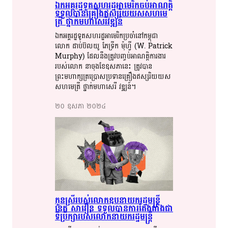
ឯកអគ្គ​​រដ្ឋទូត​​សហរដ្ឋអាមេរិក​​​ចប់​​អាណត្តិ​​
ទទួល​​​បាន​​​គ្រឿងឥស្សរិយយស​​សហ​​មេ
ត្រី​​ ថ្នាក់​​មហា​​សេរី​​វឌ្ឍន៍​​
ឯកអគ្គ​​​រដ្ឋទូត​​​សហរដ្ឋ​​​អាមេរិក​​​ប្រចាំ​​​នៅ​​​កម្ពុជា​​
លោក​​ ដាប់​​ប៊​​លយូ​​ ភែ​​ទ្រី​​ក​​ ម៉ុ​​ហ្វី​​ (W. Patrick
Murphy) ដែល​​​នឹង​​​ត្រូវ​​​បញ្ចប់​​​អាណត្តិ​​​ការ​​​ងារ​​​
របស់​​​លោក​​ នា​​​ចុង​​​ខែ​​​ឧសភា​​​នេះ​​ ត្រូវ​​បាន​​
ព្រះមហាក្សត្រ​​ប្រោស​​ប្រទាន​​គ្រឿងឥស្សរិយយស​​
សហ​​មេត្រី​​ ថ្នាក់​​មហា​​សេរី​​ វឌ្ឍន៍​​។​​
២០​ ឧសភា​ ២០២៤​
កូនស្រី​​របស់​​​លោក​​ឧបនាយក​​រដ្ឋ​​​មន្ត្រី​​
នេត​​ សាវឿ​​ន​​​​ ទទួល​​បាន​​​ការ​​​តែងតាំង​​ជា​​​
ទីប្រឹក្សា​​របស់​​​លោក​​​​នាយក​​​រដ្ឋ​​​មន្ត្រី​​​