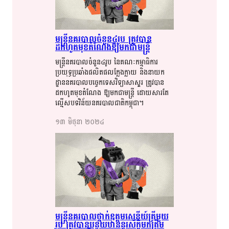
មន្រ្តី​​នគរបាល​​​ចំនួន៤​​​​​រូប​​​ ត្រូវ​​​​បាន​​​​
ដកហូត​​​​មុខតំណែង​​​​ឱ្យ​​​មក​​ជា​​មន្រ្តី​​
មន្រ្តី​​នគរបាល​​ចំនួន៤រូប​​ នៃ​​គណៈកម្មាធិការ​​
ប្រយុទ្ធ​​ប្រឆាំង​​ផលិតផល​​ក្លែងក្លាយ​​ និង​​​នាយក
ដ្ឋាន​​នគរបាល​​បច្ចេកទេស​​វិទ្យា​​សា​​ស្ដ្​​រ​​ ត្រូវ​​បាន​​
ដកហូត​​មុខតំណែង​​ ឱ្យ​​​មក​​ជា​​មន្រ្តី​​ ដោយសារតែ​​
ល្មើស​​បទ​​វិន័យ​​នគរបាល​​ជាតិ​​កម្ពុជា​​។​​
១៣​ មិថុនា​ ២០២៤​
មន្ត្រី​​​នគរបាល​​​ថ្នាក់​​​ឧត្តម​​​សេនីយ៍​​ត្រី​​​មួយ​​
រូប​​ ត្រូវ​​​​បាន​​​​​បន្ថយ​​​​ឋានន្តរស័ក្តិ​​​មក​​​ត្រឹម​​​