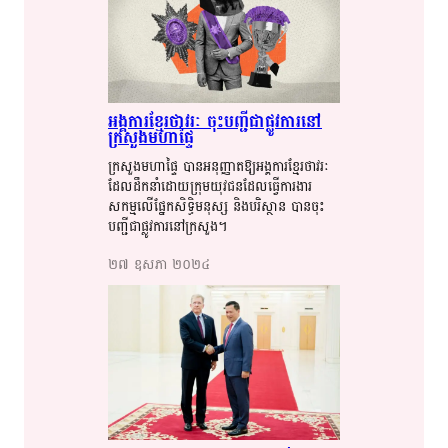
អង្គការ​​​ខ្មែរ​​ថាវរៈ​​ ​ចុះបញ្ជី​​ជា​​ផ្លូវការ​​​នៅ​​
ក្រសួង​​​មហាផ្ទៃ​​​
ក្រសួងមហាផ្ទៃ​​ បាន​​អនុញ្ញាត​​​ឱ្យ​​​អង្គការ​​​ខ្មែរ​​​ថាវរៈ​​
ដែល​​​ដឹកនាំ​​ដោ​​​យ​​​​ក្រុ​​​ម​​​យុវជន​​​ដែ​​​ល​​​ធ្វើ​​​ការ​​​ងារ​​​
សកម្ម​​​លើ​​​ផ្នែក​​​សិទ្ធិ​​​​មនុស្ស​​​ និង​​​បរិស្ថាន​​​ ​បាន​​​ចុះ
បញ្ជី​​ជា​​​ផ្លូវ​​​ការ​​​នៅ​​ក្រសួង​​។​​
២៧​ ឧសភា​ ២០២៤​