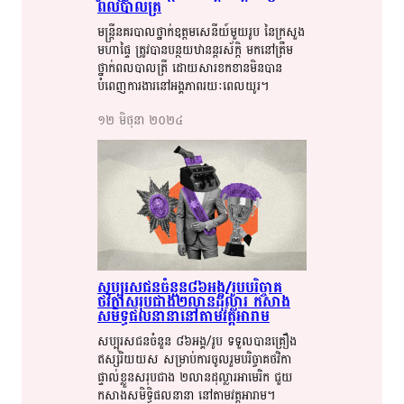
ពល​​​បាល​​ត្រី​​
មន្ត្រី​​នគរបាល​​​ថ្នាក់​​​ឧត្តម​​​សេនីយ៍​​មួយ​​រូប​​ ​នៃ​​ក្រសួង​​​
មហាផ្ទៃ​​​ ត្រូវ​​​បាន​​​បន្ថយ​​​ឋានន្តរ​​​ស័ក្តិ​​​ មក​​​នៅ​​ត្រឹម​​
ថ្នាក់​​​ពល​​​បាល​​​ត្រី​​​ ដោយ​​​​សារ​​​ខកខាន​​​មិនបាន​​​
បំពេញ​​​ការងារ​​នៅ​​​អង្គភាព​​​​រយៈ​​​ពេល​​យូរ​​​។​​
១២​ មិថុនា​ ២០២៤​
សប្បុរសជន​​​ចំនួន​​​៨៦​​​អង្គ​​/រូប​​​បរិច្ចាគ​​​
ថវិកា​​​សរុប​​​ជាង​​​២​​​លាន​​​ដុល្លារ​​​ ​កសាង​​
សមិទ្ធផល​​នានា​​​​នៅ​​តាម​​​វត្តអារាម​​​​
សប្បុរសជន​​ចំនួន​​ ៨៦អង្គ​​/រូប​​ ​ទទួល​​​បាន​​​គ្រឿង​​​
ឥស្សរិយយស​​​​ សម្រាប់​​​ការ​​​ចូល​​​រួម​​​​បរិច្ចាគ​​ថ​​វិ​​​កា​​​
ផ្ទាល់​​​ខ្លួន​​សរុប​​ជាង​​ ២លាន​​ដុល្លារ​​អាមេរិក​​ ជួយ​​​
កសាង​​សមិទ្ធិ​​ផល​​នានា​​ នៅ​​តាម​​វត្តអារាម​​។​​