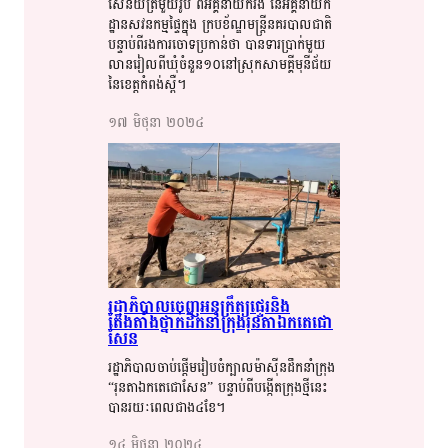
សេនីយ៍​​​ត្រី​​​មួយ​​​រូប​​​ ​ពី​​​អគ្គនាយក​​​រង​​​ នៃ​​អគ្គនាយក​​
ដ្ឋាន​​​សវន​​​កម្ម​​ផ្ទៃក្នុង​​​ ក្រប​​​ខ័ណ្ឌ​​​មន្ត្រី​​នគរបាល​​​ជាតិ​​​
បន្ទាប់ពី​​​រង​​​ការ​​​ចោទ​​​ប្រកាន់​​ថា​​ បាន​​​​ទារប្រាក់​​​មួយ​​​
លាន​​​រៀល​​​ពី​​​ឃុំ​​​ចំនួន​​​១០​​​នៅ​​​ស្រុក​​​សាមគ្គី​​មុនី​​​ជ័យ​​​
នៃ​​ខេត្ត​​​កំពង់​​​ស្ពឺ​​​។​​​
១៧​ មិថុនា​ ២០២៤​
រដ្ឋា​​ភិ​​​បាល​​​ចេញ​​​អនុក្រឹត្យ​​​ផ្ទេរ​​​និង​​
តែងតាំង​​​ថ្នាក់​​​ដឹកនាំ​​​ក្រុង​​​រុនតាឯក​​តេជោ​​
សែន​​
រដ្ឋាភិបាល​​​ចាប់ផ្តើម​​​រៀប​​​ចំ​​​ក្បាល​​​ម៉ាស៊ីន​​​ដឹកនាំ​​​ក្រុង​​​
“រុនតាឯក​​តេជោ​​​សែន​​” បន្ទាប់ពី​​បង្កើត​​​ក្រុង​​​ថ្មីនេះ​​​
បាន​​​រយៈ​​​ពេល​​​ជាង​​​៤​​​ខែ​​​។​​​
១៤​ មិថុនា​ ២០២៤​