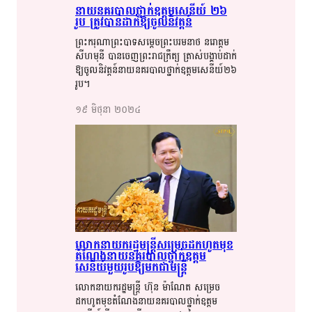
នាយ​​នគរបាល​​​ថ្នាក់​​​ឧត្តម​​​សេនីយ៍​​ ​២៦​​​
រូប​​ ត្រូវ​​​បាន​​​ដាក់​​​ឱ្យ​​​ចូល​​​និវត្តន៍​​​
ព្រះករុណា​​ព្រះបាទ​​​សម្តេច​​ព្រះ​​បរម​​​នាថ​​​ នរោត្តម​​
សីហ​​មុនី​​ បាន​​​ចេញ​​​​ព្រះ​​​រាជក្រឹត្យ​​​ ​ត្រាស់​​​​បង្គាប់​​​ដាក់​​​
ឱ្យ​​​ចូល​​​និវត្ត​​​ន៍​​​នាយ​​នគរបាល​​​ថ្នាក់​​​ឧត្តម​​​សេនីយ៍​​​២៦​​​
រូប​​​។​​​
១៩​ មិថុនា​ ២០២៤​
លោកនាយក​​រដ្ឋ​​​មន្ត្រី​​សម្រេច​​ដកហូត​​​មុខ​​​
តំ​​​ណែង​​​​នាយ​​​​នគរបាល​​ថ្នាក់​​ឧត្តម
សេនីយ៍​​​មួយ​​រូប​​ឱ្យ​​​មក​​ជា​​​មន្ត្រី​​​
លោកនាយក​​​រដ្ឋ​​​មន្ត្រី​​ ហ៊ុន​​ ម៉ា​​ណែ​​ត​​ សម្រេច​​​​
ដកហូត​​​មុ​​ខ​​តំ​​​ណែង​​​នាយ​​​នគរបាល​​​ថ្នាក់​​​​ឧត្តម​​​