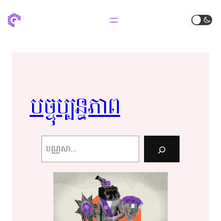
បច្ចុប្បន្ន​​ភាព​​
Search