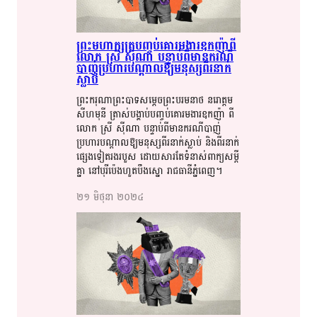
ព្រះមហាក្សត្រ​​​បញ្ចប់​​​គោរម​​​ងារ​​​ឧកញ៉ា​​​ពី​​
លោក​​ ស្រី​​ ស៊ី​​ណា​​ បន្ទាប់ពី​​​មាន​​​ករណី​​​
បាញ់​​​ប្រហារ​​​បណ្តាល​​​ឱ្យ​​​មនុស្ស​​​​​ពីរ​​នាក់​​​
ស្លាប់​​​
ព្រះករុណា​​​ព្រះ​​​បាទ​​សម្តេច​​​ព្រះ​​​បរមនាថ​​ នរោត្តម​​​
សីហ​​មុនី​​ ត្រាស់​​​បង្គាប់​​​បញ្ចប់​​​គោ​​​រ​​​​ម​​​ងារ​​​ឧកញ៉ា​​ ​ពី​​
លោក​​​​​ ស្រី​​ ស៊ី​​ណា​​ បន្ទា​​​ប់​​​ពី​​​មាន​​​ករណី​​​បាញ់​​​
ប្រហារ​​​បណ្តាល​​​ឱ្យ​​​មនុស្ស​​​ពីរ​​​នាក់​​​ស្លាប់​​ ​និង​​ពីរ​​នាក់​​
ផ្សេង​​​​ទៀត​​​រង​​របួស​​ ដោយសារតែ​​​ទំនាស់​​​ពាក្យ​​​សម្តី​​​​
គ្នា​​ នៅ​​​​បុរី​​ប៉េង​​ហួត​​បឹង​​ស្នោ​​ រាជធានី​​ភ្នំពេញ​​​។​​​
២១​ មិថុនា​ ២០២៤​