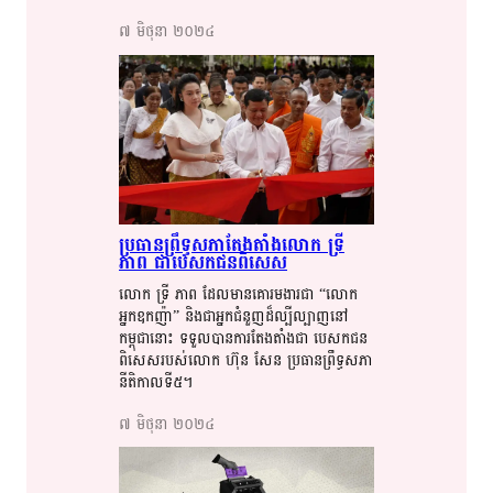
៧​ មិថុនា​ ២០២៤​
ប្រធាន​​ព្រឹទ្ធសភា​​តែងតាំង​​លោក​​ ទ្រី​​
ភាព​​ ជា​​បេសកជនពិសេស​​
លោក​​ ទ្រី​​ ភាព​​ ដែល​​​មាន​​​គោរម​​​ងារ​​​ជា​​​ “លោក
អ្នក​​​ឧកញ៉ា​​” និង​​​ជា​​​អ្នក​​​ជំនួញ​​​ដ៏​​ល្បីល្បាញ​​​នៅ​​
កម្ពុជា​​​នោះ​​ ទទួល​​​បាន​​​ការ​​​តែង​​​តាំង​​​ជា​​​ បេសកជន
ពិសេស​​របស់​​​លោក​​ ហ៊ុន​​ សែន​​​ ប្រធាន​​​ព្រឹទ្ធសភា​​​
នីតិកាល​​​ទី​​​៥​​។​​​​
៧​ មិថុនា​ ២០២៤​