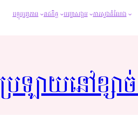
បច្ចុប្បន្ន​ភាព​
រាជកិច្ច
បញ្ហាសង្គម
ការស្នងតំណែង
ប្រឡាយ​នៅ​ខ្សាច