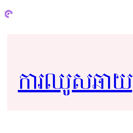
ការ​ឈូស​ឆាយ​