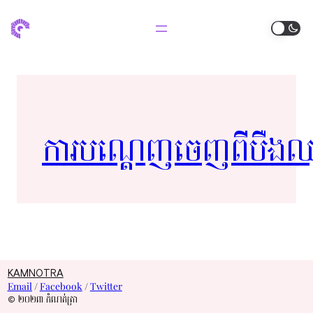
ការ​បណ្ដេញ​ចេញ​ពី​បឺង​ឈ
KAMNOTRA
Email
/
Facebook
/
Twitter
© ២០២៣ កំណត់ត្រា