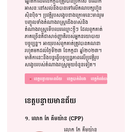
ឆ្នោត​​កាលពី​ខែក​ក្ក​​ដា​​ត្រូវ​​បាន​​ប្រកាស​​ ចំណែក​​
អាសនៈ​​នៅសល់​​នឹង​​បាន​​ទៅ​​លើ​​​គណបក្ស​​ហ៊្វុន​​
ស៊ិន​​ប៉ិច​​។​​​​ ប្រវត្តិ​​រូប​​សង្ខេប​​ខាងក្រោម​​នេះ​​មាន​​រួម​​
បញ្ចូល​ទាំង​​​តំណាង​​រាស្ត្រ​ជើង​​ចាស់​និង​​
តំណាងរាស្ត្រ​ទើប​​ឈរឈ្មោះ​​​ថ្មី​ៗ​ ដែល​​ពួកគាត់​​​
ភាគ​​ច្រើន​​គឺ​​ជា​​​សាច់ញាតិ​​របស់​​អ្នក​​នយោបាយ​​
បច្ចុប្បន្ន​​។​ អាយុ​​របស់​​ពួកគាត់​​​​ត្រូវ​​បាន​​គណនា​​
រហូត​​មក​​ដល់​​ថ្ងៃទី​​២៣​ ខែ​​កក្កដា​​ ឆ្នាំ​​២០២៣​​។​​
មាតិកា​​នេះ​នឹង​​បន្ត​​ធ្វើ​​បច្ចុប្បន្ន​​ភាព​​លើ​​ប្រវត្តិ​​រូប​​
សង្ខេប​​របស់​​តំណាងរាស្ត្រ​​មួយ​​ចំនួន​​ទៀត​​។​​
»
ខេត្ត​​បន្ទាយមានជ័យ​
ខេត្តបាត់ដំបង​
ខេត្ត​កំពង់ចាម​
ខេត្ត​​កំពង់ឆ្នាំង
ខេត្ត​​បន្ទាយមានជ័យ​
១​. លោក​ កែ​ គឹ​មយ៉ា​ន​ (CPP)
លោក​ កែ​ គឹ​មយ៉ា​ន​