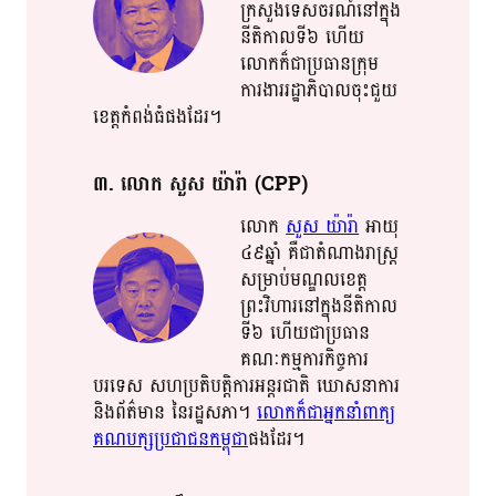
ក្រសួង​​ទេសចរណ៍​​នៅក្នុង​​
នីតិកាល​​​ទី​​៦​ ហើយ​​
លោក​​ក៏​ជា​​ប្រធាន​​ក្រុម​​
ការងារ​​រដ្ឋាភិបាល​​ចុះ​ជួយ​​
ខេត្ត​​កំពង់ធំ​​ផង​ដែរ​​។​​
៣​. លោក​ សួស​ យ៉ា​រ៉ា​​ (CPP)
លោក​
សួស​ យ៉ា​រ៉ា​
អាយុ​​
៤៩​​ឆ្នាំ​​ គឺ​​​ជា​​តំណាង​​រាស្ត្រ​​
សម្រាប់​មណ្ឌល​​ខេត្ត​​
ព្រះវិហារ​​នៅក្នុង​នីតិកាល​​
ទី​​៦​ ហើយ​​ជា​ប្រធាន​
គណៈកម្មការ​​កិច្ច​​ការ
បរទេស​ សហប្រតិបត្តិ​ការអន្តរជាតិ​ ឃោសនាការ​
និង​ព័ត៌មាន​ នៃ​​រដ្ឋសភា​។​
លោក​ក៏​ជា​​អ្នក​​នាំពាក្យ​​
គណបក្ស​​ប្រជា​​ជន​​កម្ពុជា​​
​ផង​ដែរ​។​​