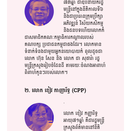
៧៣ឆ្នាំ​​ ជា​ឧបនាយក​រដ្ឋ​
មន្រ្តី​នៅ​​ក្នុង​​នីតិកាល​​ទី​​៦​
និង​​ជា​ប្រធាន​ក្រុមប្រឹក្សា​
អភិវឌ្ឍន៍​ វិស័យ​កសិកម្ម​​
និង​​ជនបទ​ហើយ​លោក​​ក៏​
ជាស​មា​ជិ​ក​គណៈ​​កម្មា​ធិការ​​កណ្តាល​របស់​
គណបក្ស​ ប្រជា​​ជន​កម្ពុជា​ផង​ដែរ​​។​​ លោក​មាន​
ទំនាក់ទំនង​ជា​​មួយ​​អ្នកនយោបាយ​កំ​ ពូល​ដូចជា​
លោក​ ហ៊ុន​ សែន​ និង​ លោក​ ជា​ សុ​ផា​រ៉ា​ រដ្ឋ
មន្ត្រី​​ក្រសួង​​រៀប​​ចំ​ដែន​​ដី​ តាមរយៈ​ចំណង​​អាពាហ៍​
ពិ​ពាហ៍​កូន​ៗ​របស់​លោក​។​​
២​. លោក​ ខៀវ​ កា​ញា​រី​ទ្ធ​ (CPP)
.
លោក​ ខៀវ​ កញ្ញា​រិទ្ធ​
អាយុ​​៧១ឆ្នាំ​ គឺ​​ជារ​ដ្ឋ​មន្រ្តី​
ក្រសួងព័ត៌មាន​​នៅ​នីតិ