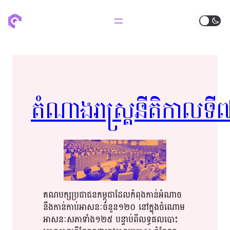
តំណាងរាស្ត្រ​នីតិកាល​ទី៧
គណបក្ស​​ប្រជា​​ជន​​កម្ពុជា​​ដែល​​កំពុង​​កាន់អំណាច​​
នឹង​​កាន់​​កាប់​​អាសនៈ​​ចំនួន​​១២០​​ នៅ​​ក្នុង​​ចំណោម​​
អាសនៈ​សភា​ទាំង​​១២៥​​ បន្ទាប់​​ពី​​លទ្ធផល​​បោះ​​