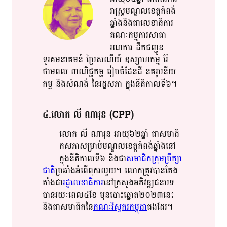
រាស្រ្ត​​មណ្ឌល​ខេត្ត​កំពង់
ឆ្នាំង​និង​ជា​លេខាធិការ​
គណៈកម្ម​​ការ​​សាធា
រណការ​ ដឹកជញ្ជូន​
ទូរគមនាគមន៍​ ប្រៃ​​ស​ណី​​យ៍​ ឧស្សាហកម្ម​ រ៉ែ​
ថាមពល​ ពាណិជ្ជកម្ម​ រៀប​​ចំ​ដែនដី​ នគរូបនីយ
កម្ម​ និង​សំណង់​ នៃ​រដ្ឋសភា​ ក្នុង​នីតិកាល​​ទី៦​។​
៤​.លោក​ លី​ ណា​រុន​ (CPP)
លោក​ លី​ ណា​រុន​​ អាយុ៦២​​ឆ្នាំ​ ជាស​មា​ជិ​
ក​​សភា​​សម្រាប់​​មណ្ឌល​​ខេត្ត​កំពង់ឆ្នាំង​​នៅ
ក្នុង​នីតិកាល​​ទី៦​​ និង​ជា​
សមាជិក​ក្រុមប្រឹក្សា​
ជាតិ​
ប្រឆាំង​អំពើពុករលួយ​​។​​ លោក​​ត្រូវ​​បាន​​តែង​​
តាំង​​ជា​
រដ្ឋលេខាធិការ​
​នៅ​​ក្រ​​សួង​អភិវឌ្ឍ​ជនបទ​
បាន​​រយៈ​​ពេល​​៤ខែ​ មុន​បោះឆ្នោត២០២៣នេះ​
និង​ជា​​សមាជិក​​នៃ​​
គណៈ​វិស្វករ​កម្ពុជា​
ផង​ដែរ​។​​