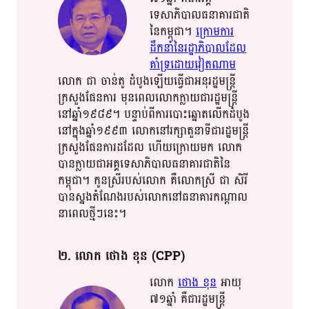
ទេសាភិបាល​​ធនាគារជាតិ​​
នៃ​​កម្ពុជា​​។​
ក្រោម​ការ​​
ដឹកនាំ​​នៃ​រដ្ឋាភិបាល​​ដែល​
គាំទ្រ​​ដោយ​​វៀតណាម​
លោក​ ជា​ ចាន់​តូ​​ ដំបូង​​ឡើយ​​ធ្វើ​​ជា​​អនុរដ្ឋ​មន្ត្រី​
ក្រសួង​​ផែន​​ការ​​ មុន​​ពេល​​​លោក​​ក្លាយ​​ជា​​រដ្ឋមន្ត្រី​​
នៅ​ឆ្នាំ​​១៩៨៩​​។​ បន្ទាប់ពី​​ការ​​បោះ​​ឆ្នោត​​លើក​​ដំបូង​​
នៅ​​ក្នុង​​ឆ្នាំ​​១៩៩៣​ លោក​​នៅ​​រក្សា​​តួនាទី​​ជា​​រដ្ឋមន្ត្រី​​
ក្រសួង​​ផែន​​ការ​ដដែល​ ហើយ​​ក្រោយមក​​ លោក​​
បាន​​ក្លាយ​​ជា​​អគ្គ​​ទេសាភិបាល​​ធនាគារជាតិនៃ
កម្ពុជា​​។​​ កូនស្រី​របស់​​លោក​​ គឺ​លោកស្រី​ ជា​​ សិរី​
បាន​​ស្នង​​តំណែង​​របស់​​លោក​​នៅ​​ធនាគារ​កណ្តាល​
នា​ពេល​​ថ្មី​ៗ​​នេះ​​​។​​
២​. លោក​ ថោង​ ខុន​​ (CPP)
លោក​
ថោង​ ខុន​
អាយុ​​
៧១​​ឆ្នាំ​​ គឺជា​​រដ្ឋមន្ត្រី​