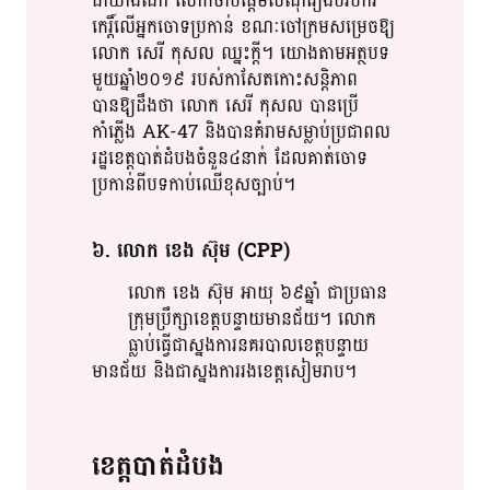
ជា​​​យ៉ាងណា​ លោក​ចាប់ផ្តើម​​សំណុំរឿង​បរិហារ​
កេរ្តិ៍​លើ​អ្នកចោទ​ប្រកាន់​​ ខណៈ​​ចៅ​​​ក្រម​​សម្រេច​ឱ្យ​
លោក​ សេរី​ កុសល​ ឈ្នះក្ដី​។​ យោង​តាម​អត្ថបទ​
មួយឆ្នាំ២០១៩​ របស់​កាសែត​កោះសន្តិភាព​
បានឱ្យ​ដឹង​ថា​ លោក​ សេរី​ កុសល​ បាន​ប្រើ​
កាំភ្លើង​ AK-47 និង​បាន​គំរាម​សម្លាប់​ប្រជា​​ពល​​
រដ្ឋ​ខេត្តបាត់ដំបង​ចំនួន៤នាក់​ ដែល​គាត់​ចោទ
ប្រកាន់​ពី​បទ​កាប់​ឈើ​ខុសច្បាប់​។​
៦​. លោក​ ខេង​ ស៊ុម​ (CPP)
លោក​ ខេង​ ស៊ុម​ អាយុ​ ៦៩ឆ្នាំ​ ជា​ប្រធាន​​
ក្រុមប្រឹក្សា​​ខេត្ត​​​បន្ទាយមានជ័យ​។​ លោក​​
ធ្លាប់​​ធ្វើជា​ស្នងការ​នគរ​​បាល​​​ខេត្ត​បន្ទាយ
មានជ័យ​ និង​ជា​ស្នងការ​រង​ខេត្ត​សៀម​​រាប​។​
ខេត្តបាត់ដំបង​