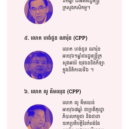
៦២​​ឆ្នាំ​ ជា​អតីត​រដ្ឋមន្រ្តី​
ក្រសួង​កសិកម្ម​។​
៥​. លោក​ ហង់​ជួន​ ណា​រ៉ុន​ (CPP)
លោក​ ហង់​ជួន​ ណា​រ៉ុន​
អាយុ៦១​​ឆ្នាំ​ជា​​រដ្ឋមន្រ្តី​ក្រ​​
សួង​អប់រំ​ យុវជន​និងកីឡា​
ក្នុង​នីតិកាល​​ទី​​៦​ ។​
៦​. លោក​ លូ​ គី​ម​ឈុន​​ (CPP)
លោក​ លូ​ គឹ​ម​ឈន់​
អាយុ៦៧ឆ្នាំ​ ជា​ប្រតិភូ​​រដ្ឋា​​
ភិបាល​​កម្ពុជា​ និង​ជានា​
យក​​ប្រតិបត្តិ​​នៃ​​កំពង់​​ផែ​​