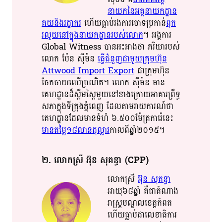
នាយក​​នៃ​អគ្គ​​នាយក​​ដ្ឋាន​​
គយ​​និង​​រដ្ឋាករ​​​
ហើយ​​ធ្លាប់​​រង​​ការ​​ចោទ​​ប្រកាន់​​
ពុក​​
រលួយ​​នៅ​​​ក្នុង​​នាយក​​ដ្ឋាន​​របស់​​លោក​
​។​ អង្គការ​​
Global Witness ​បាន​​អះ​​អាង​​ថា​ ភរិយា​​របស់​​
លោក​ ប៉ែន​ ស៊ី​ម៉ន​​
ធ្វើ​​ជំនួញ​​ជាមួយ​​ក្រុម​​ហ៊ុន​
Attwood Import Export
ជា​​ក្រុមហ៊ុន​​
ចែក​​ចាយ​​ឈើ​​ប្រណិត​​។​ លោក​ ស៊ី​ម៉ន​ មាន​​
គេហដ្ឋាន​​ដ៏​ស្កឹមស្កៃ​មួយ​​នៅ​ខាងក្រោយ​​អាគារ​​ព្រឹទ្ធ​​
សភា​​​ក្នុង​​ទីក្រុង​​ភ្នំពេញ​​ ដែល​​តាម​​រាយការណ៍​​ថា​
គេហដ្ឋាន​​ដែល​​មាន​​ទំហំ​​ ៦​.៥០០ម៉ែត្រការ៉េ​​នេះ​
មាន​​តម្លៃ​​១៨​​លាន​​ដុល្លារ​
​កាលពី​ឆ្នាំ​​២០១៥​​។​​​
២​. លោកស្រី​ អ៊ុន​​ សុ​គន្ធា​​ (CPP)
លោក​​ស្រី​
អ៊ុន​ សុ​គន្ធា​
អាយុ​​៦៨​​ឆ្នាំ​​ គឺជា​​តំណាង​​
រាស្ត្រ​​​មណ្ឌល​​ខេត្ត​​កំពត​​
ហើយ​​ធ្លាប់​ជា​​លេខាធិ​​ការ​​