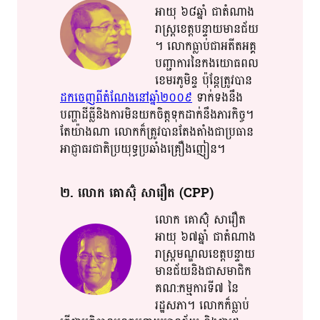
អាយុ​ ៦៨ឆ្នាំ​ ជា​តំណាង​​
រាស្ត្រ​​ខេត្ត​​បន្ទាយមានជ័យ​
។​ លោក​ធ្លាប់​​ជា​​អតីត​​អគ្គ
បញ្ជាការ​នៃ​​កង​​យោធពល​
ខេមរភូមិន្ទ​ ប៉ុន្តែ​ត្រូវ​បាន​
ដកចេញ​ពី​​តំណែង​​នៅ​​​​ឆ្នាំ២០០៩​
ទាក់ទង​នឹង​
បញ្ហា​ដីធ្លី​និង​ការ​មិន​​យកចិត្ត​​ទុក​​​​ដាក់​​នឹង​ភារកិច្ច​។​
តែ​​យ៉ាងណា​ លោក​ក៏​ត្រូវ​បាន​តែងតាំង​ជា​ប្រធាន​​
អាជ្ញា​​ធរ​​ជាតិ​​​​ប្រយុទ្ធ​ប្រឆាំង​គ្រឿ​​ង​​ញៀន​។​
២​. លោក​ គោ​ស៊ុំ​ សា​រឿ​ត​ (CPP)
លោក​ គោ​ស៊ុំ​ សា​រឿ​ត​
អាយុ​ ៦៧ឆ្នាំ​ ជា​តំណាង​​
រាស្រ្ត​​មណ្ឌល​​ខេត្ត​បន្ទាយ
មានជ័យ​និង​ជាស​មា​ជិ​ក​​
គណ​:​កម្ម​​ការ​​ទី៧​ នៃ​
រដ្ឋសភា​។​ លោក​ក៏​ធ្លាប់