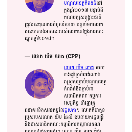
មណ្ឌល​​ខេត្ត​​​កំពង់ធំ​
​នៅ
ក្នុង​​ឆ្នាំ​​២០១៧​ បន្ទាប់ពី​​
គណបក្ស​​សង្គ្រោះ​​ជាតិ​​​
ត្រូវ​​បាន​​តុលាការ​​កំពូល​​រំលាយ​​ បន្ទាប់​​មក​​លោក​​
បាន​​បាត់​​​បង់​​អាសនៈ​​របស់​លោក​​នៅក្នុង​​ការ​​បោះ​​
ឆ្នោត​ឆ្នាំ​​២០១៨​​។​​​
— លោក​ យឹម​ លាត​ (CPP)
លោក​ យឹម​ លាត​
អាយុ​​
៣៦​​ឆ្នាំ​​ធ្លាប់​ជា​​តំ​​ណា​​ង​​
រាស្ត្រ​​សម្រាប់​​មណ្ឌល​​ខេត្ត​​
កំពង់​​ធំ​​និង​​​ធ្លាប់​​​​ជា​​
សមាជិក​​គណៈកម្មការ​​
សេដ្ឋ​​កិច្ច​​ ហិរញ្ញវត្ថុ​​
ធនាគារ​​និង​​សវនកម្ម​​នៃ​
​រដ្ឋ​​សភា​
​។​ លោក​គឺជា​​កូន​​
ប្រុស​​របស់​​លោក​ យឹម​ ឆៃ​លី​​ ឧប​នា​​យក​រដ្ឋមន្ត្រី​​
និង​​ជា​​សមាជិក​​គណៈកម្មាធិការ​​កណ្តាល​​គណ​​
បក្ស​​ប្រជា​​ជន​​កម្ពុជា​​។​​ លោក​ យឹម​ លាត​ ក៏​​ជា​​