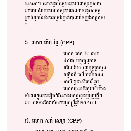
រដ្ឋសភា​។​ លោក​ធ្លាប់ធ្វើ​ជា​អ្នកនាំពាក្យ​រដ្ឋសភា​
នៅពេល​ដែល​គណបក្ស​កាន់អំណាច​ធ្វើ​សេចក្ដី
ព្រាង​ច្បាប់​អង្គការ​ក្រៅ​រដ្ឋាភិបាល​​ដ៏​ចម្រូងចម្រាស​
។​
៦​. លោក​ កើត​ រិទ្ធ​ (CPP)
លោក​ កើត​ រិទ្ធ​ អាយុ​
៤៤ឆ្នាំ​ បច្ចុប្បន្ន​កាន់​
តំណែង​ជា​ រដ្ឋ​​មន្ត្រី​ក្រសួង​
យុត្តិធម៌​ ហើយ​បើ​យោង​
តាមវិទ្យុ​អាស៊ី​សេរី​ រូប
លោក​បាន​ដើរតួ​នាទី​យ៉ាង​
សំខាន់​ក្នុង​ការ​រៀប​​ចំ​​វិសោធ​​ន​​កម្ម​រដ្ឋ​ធម្ម​នុញ្ញ​ថ្មី​ៗ​
នេះ​ មុន​ការតែងតាំង​ជារ​ដ្ឋ​មន្ត្រី​ឆ្នាំ​​២០២០​។​
៧​. លោក​ សក់​ សេដ្ឋា​ (CPP)