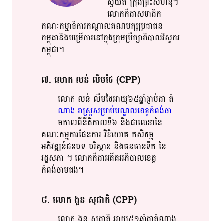
ស្វយ័ត​ ក្រុង​ព្រះសីហនុ​។​
លោក​ក៏​ជាស​មា​​ជិ​ក​​
គណៈកម្មាធិការ​កណ្តាល​​គណបក្សប្រជាជន​​
កម្ពុជា​​និង​បម្រើការ​​នៅ​ក្នុង​ក្រុម​ប្រឺ​ក្សា​ភិបាល​​វិស្វករ​
កម្ពុជា​។​​
៧​. លោក​ លន់​ លឹម​ថៃ​ (CPP)
លោក​ លន់​ លឹម​ថៃ​អាយុ៦៥ឆ្នាំ​ធ្លាប់​ជា​ តំ​
ណាង​ រាស្រ្ត​សម្រាប់​​មណ្ឌល​​ខេត្ត​កំពង់​ចា​
មកា​លពី​នីតិកាល​​​ទី​​៦​​ ​​និង​ជា​លេខា​នៃ​​
គណៈកម្មការ​ផែនការ​ វិនិយោគ​ កសិកម្ម​
អភិវឌ្ឍន៍​ជនបទ​ បរិស្ថាន​ និង​ធនធានទឹក​ នៃ​
រដ្ឋសភា​ ។​ លោក​ក៏​ជា​អតីត​អភិបាលខេត្ត​
កំពង់ចាម​ផង​។​​
៨​. លោក​ ងួន​ សុ​ជាតិ​​ (CPP)
លោក​ ងួន​ សុ​ជាតិ​ អាយុ​​៥១ឆ្នាំ​ជា​​តំណាង​