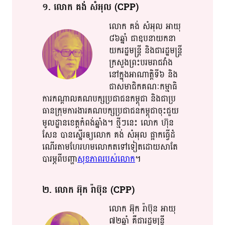
១​. លោក​ គង់​ សំ​អុល​ (CPP)
លោក​ គង់​ សំ​អុល​ អាយុ​​
៨៦ឆ្នាំ​ ជា​ឧបនាយក​​នា​​
យក​​​រដ្ឋមន្ត្រី​ និង​ជា​​រដ្ឋមន្រ្តី​
ក្រសួង​ព្រះបរមរាជវាំង​
នៅ​​​ក្នុង​អាណា​ត្តិ​ទី៦​ និង​
ជាស​មា​ជិ​ក​គ​ណៈ​កម្មា​ធិ​​
ការ​​កណ្តាល​គណបក្ស​​ប្រជា​​ជន​​កម្ពុជា​​ ​និង​​​ជា​ប្រ​​
ធាន​​ក្រុមការងារ​គណបក្សប្រជាជន​កម្ពុជា​ចុះ​ជួយ​​
មូលដ្ឋាន​ខេត្ត​កំពង់ឆ្នាំង​។​ ថ្មី​ៗ​នេះ​ លោក​ ហ៊ុន​
សែន​ បាន​ស្នើរ​ឲ្យ​​លោក​​ គង់​ សំ​អុល​ ផ្អាក​​ធ្វើ​​ដំ​​
ណើរ​តាម​ហែរ​​ហម​​លោក​តទៅទៀត​ដោយសា​តែ​
បារម្ភ​​ពី​បញ្ហា​​​
សុខភាព​​របស់​លោក​
។​​
២​. លោក​ អ៊ុ​ក​ រ៉ា​ប៊ុ​ន​​ (CPP)
លោក​ អ៊ុ​ក​ រ៉ា​ប៊ុ​ន​ អាយុ​​
៧២​​ឆ្នាំ​ គឺ​​ជា​​រដ្ឋមន្រ្តី​