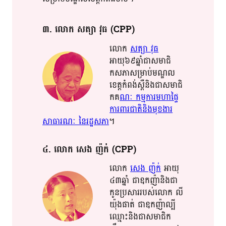
៣​. លោក​ សត្យា​ វុធ​ (CPP)
លោក​
សត្យា​ វុធ​
អាយុ៦៩ឆ្នាំ​ជាស​មា​ជិ​
កស​ភា​​សម្រាប់​​​មណ្ឌល​​
ខេត្ត​កំពង់ស្ពឺ​និង​ជា​​សមា​​ជិ​
ក​​គ​
ណៈ​ កម្មការ​មហាផ្ទៃ​
ការពារ​ជាតិ​និង​មុខងារ​
សាធារណៈ​ នៃ​រដ្ឋសភា​
។​
៤​. លោក​ សេង​ ញ៉​ក់​ (CPP)
លោក​
សេង​ ញ៉​ក់​
អាយុ​​
៤៣​​ឆ្នាំ​ ជា​ឧកញ៉ា​និង​​ជា​​
កូន​​​​​ប្រសា​ររបស់​លោក​ លី​
យ៉ុង​ផាត់​ ជា​ឧកញ៉ា​​ល្បី​​
ឈ្មោះ​​និង​ជាស​មា​ជិ​ក​