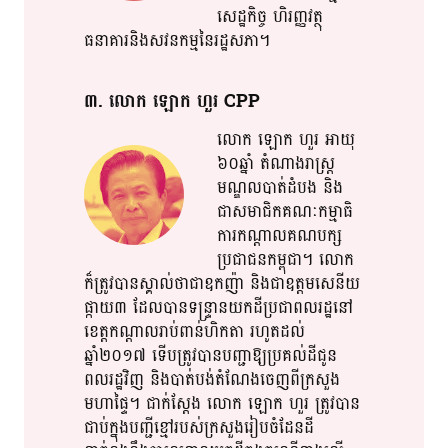
សេដ្ឋកិច្ច​ ហិរញ្ញវត្ថុ​
ធនាគារ​និង​សវនកម្ម​នៃ​​រដ្ឋ​​សភា​​។​
៣​. លោក​ ឡោក​ ហួរ​ CPP
លោក​ ឡោក​ ហួរ​ អាយុ​
៦០ឆ្នាំ​ តំណាងរាស្ត្រ​
មណ្ឌល​​បាត់​​​ដំបង​ និង​
ជាស​មា​ជិ​ក​គណៈ​​កម្មា​ធិ
ការ​កណ្តាល​​គណ​​បក្ស​
ប្រជាជន​កម្ពុជា​។​ លោក​
ក៏​ត្រូវ​បាន​ស្គាល់​​ថា​​ជា​​ឧកញ៉ា​ និង​ជា​ឧត្តម​សេនីយ​
ផ្កាយ៣​ ដែល​បាន​​ទន្ទ្រាន​​យក​​ដី​​ប្រជាពលរដ្ឋ​នៅ​​
ខេត្តកណ្តាល​រាប់ពាន់​ហិ​ក​តា​ រហូតដល់​
ឆ្នាំ២០១៧​ ទើប​​ត្រូវ​​បាន​បញ្ជា​ឱ្យ​ប្រគល់​ដី​ជូន​
ពលរដ្ឋ​វិញ​ និង​បាត់បង់​តំណែង​​ចេញពី​ក្រ​​សួង​​
មហា​​ផ្ទៃ​​។​ ជាក់ស្តែង​ លោក​ ឡោក​ ហួរ​ ត្រូវ​បាន​
ជាប់​ក្នុង​បញ្ជីខ្មៅ​​របស់​​ក្រ​​សួង​រៀបចំ​​ដែនដី​