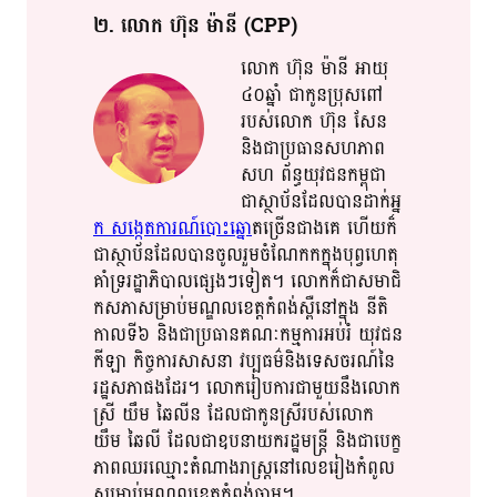
២​. លោក​ ហ៊ុន​ ម៉ា​នី​ (CPP)
លោក​ ហ៊ុន​ ម៉ា​​នី​ អាយុ​​
៤០​​​​​ឆ្នាំ​ ជា​កូនប្រុស​ពៅ​
របស់​​លោក​ ហ៊ុន​ សែន​
និង​ជា​ប្រធាន​សហភាព​
សហ​ ព័ន្ធ​​​យុវ​​ជន​កម្ពុជា​
ជា​ស្ថាប័ន​ដែល​​បាន​​ដាក់​​​អ្ន​
ក​ សង្កេតការណ៍​បោះ​ឆ្នោ​
ត​​ច្រើនជាង​គេ​ ហើយ​​ក៏​​
ជា​​ស្ថា​​ប័ន​​ដែល​​បាន​​ចូល​​រួម​​ចំណែក​​ក​ក្នុង​​​បុព្វហេតុ​​
គាំទ្រ​រដ្ឋាភិបាល​​ផ្សេង​ៗ​​ទៀត​​​​។​​ លោក​ក៏​​ជាស​មា​ជិ​
កស​ភា​សម្រាប់​​មណ្ឌល​​ខេត្ត​កំពង់ស្ពឺ​នៅក្នុង​ នីតិ
កាល​​ទី៦​ និង​​ជា​ប្រធាន​គណៈកម្មការ​អប់រំ​ យុវជន​
កីឡា​ កិច្ចការ​​សាសនា​ វប្បធម៌​និង​ទេសចរណ៍​​នៃ​
រដ្ឋសភា​ផង​ដែរ​​។​ លោក​​រៀប​​ការ​​ជា​​មួយ​​នឹង​​លោក
ស្រី​ យឹម​ ឆៃ​លីន​ ដែល​ជា​កូនស្រី​របស់​លោក​​​
យឹម​ ឆៃ​លី​ ដែល​​ជា​ឧបនាយក​រដ្ឋមន្ត្រី​​ និង​ជា​បេក្ខ
ភាព​ឈរឈ្មោះ​តំណាង​​រាស្ត្រ​​​នៅ​​លេខ​​រៀង​​កំពូល​​
សម្រាប់​​​មណ្ឌល​​ខេត្ត​កំពង់ចាម​។​​​