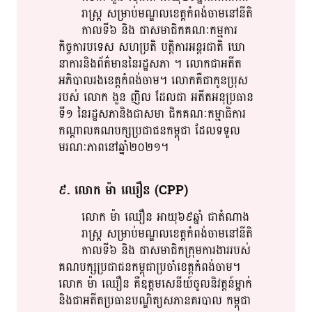
រាស្រ្ត​ សម្រាប់​​មណ្ឌល​​ខេត្ត​កំពង់ចាម​នៅ​នីតិ
កាល​​​ទី៦​ និង​ ជាស​មា​ជិ​ក​គណៈកម្មការ​
កិច្ចការ​បទេស​ សហ​ប្រតិ​ បត្តិ​ការអន្តរជាតិ​ ឃោ​
នា​ការ​និង​ព័ត៌មាន​នៃ​រដ្ឋសភា​ ​។​ លោក​ជា​អតីត​
អភិបាលរងខេត្ត​កំពង់ចាម​។​ លោក​គឺ​​ជា​កូនប្រុស​​
របស់​ លោក​​ ងួន​ ញិល​​ ដែល​ជា​ អតីត​អនុប្រធាន​​
ទី១​ នៃ​រដ្ឋសភា​និង​ជា​​សមា​ ជិ​ក​គណៈកម្មាធិការ​​
កណ្តាល​គណបក្សប្រជាជន​កម្ពុជា​ ដែល​ទទួល​
មរណៈ​ភាព​នៅ​ឆ្នាំ២០២១​។​
៩​. លោក​ ម៉ា​ ឈឿន​ (CPP)
លោក​ ម៉ា​ ឈឿន​ អាយុ​​៦៩ឆ្នាំ​ ជា​តំណាង​
រាស្រ្ត​ សម្រាប់​​មណ្ឌល​​ខេត្ត​​កំពង់ចាម​នៅ​​នីតិ
កាល​​ទី​​៦​ និង​ ជាស​មា​ជិ​ក​ក្រុមការងារ​របស់​
គណបក្ស​​ប្រជា​​ជន​​កម្ពុជា​ប្រចាំ​​ខេត្ត​កំពង់ចាម​។​
លោក​ ម៉ា​ ឈឿន​ គឺ​​ឧត្តម​​សេនីយ៍​​ចូលនិវត្តន៍​ម្នាក់​​
និង​​ជា​​អតីត​​ប្រធាន​បណ្ឌិត្យ​​សភា​នគរបាល​ កម្ពុជា​