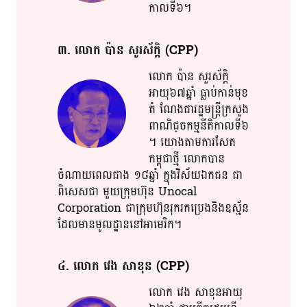
កាល​​ទី​​៦​​។​​
៣​. លោក​ ប៉ាន​ សូរ​ស័ក្តិ​ (CPP)
លោក​ ប៉ាន​ សួរ​ស័ក្តិ​
អាយុ​​៦៧​​ឆ្នាំ​ ធ្លាប់​កាន់​មុ​ខ​
តំ​ ណែង​ជា​​រដ្ឋមន្រ្តី​ក្រ​សួង​
ពាណិជ្​ចក​ម្ម​នីតិកាល​​ទី៦​
។​ យោង​តាម​ការសែត​
កម្ពុជា​ថ្មី​ លោក​បាន​
ចំណាយពេល​ជាង​ ១៨ឆ្នាំ​ ក្នុង​វិ​​​ស័យ​​ឯកជន​​ ជា​​​
ពិសេស​ជា​ មួយ​​ក្រុមហ៊ុន​ Unocal
Corporation ​ជា​ក្រុមហ៊ុន​រុករក​ប្រេង​និង​ឧស្ម័ន​
ដែល​មាន​​មូលដ្ឋាន​​នៅ​អាមេរិក​។​
៤​. លោក​ វេង​ សា​ខុន​​ (CPP)
លោក​ វេង​ សា​ខុន​អាយុ​