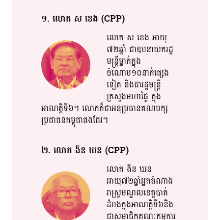
១​. លោក​ ស​ ខេង​ (CPP)
លោក​ ស​ ខេង​ អាយុ​
៧២ឆ្នាំ​ ជា​ឧបនាយក​រដ្ឋ​​
មន្ត្រី​​ម្នាក់​​ក្នុង​​
ចំណោម១០នាក់​​​ផ្សេង
ទៀត​ និង​​ជារ​ដ្ឋ​មន្ត្រី​
ក្រសួង​​មហា​​ផ្ទៃ​ ក្នុង​
អាណត្តិ​ទី៦​។​ លោក​​ក៏​ជា​អនុប្រធាន​​គណបក្ស​​
ប្រជាជន​កម្ពុជា​ផង​ដែរ​។​
២​. លោក​ ងិន​ ឃន​ (CPP)
លោក​ ងិន​ ឃន​
អាយុ៧២ឆ្នាំ​អ្នកតំណាង​
រាស្ត្រ​មណ្ឌល​​ខេត្ត​​​បាត់
ដំបង​ក្នុង​អាណត្តិ​ទី៦និង​
ជាស​មា​ជិ​ក​គណៈ​​កម្ម​​ការ​​​​​