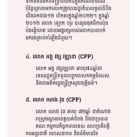
ទាក់ទង​នឹង​ការទន្ទ្រាន​យក​ដី​ក្នុងករណី​ខាងលើ​
ប៉ុន្តែ​​ក្រោយមក​លោក​​ត្រូវ​បាន​រដ្ឋាភិបាល​ផ្តល់​ដី​បឹង​
ជើងឯក​ជាង១២​ ហិ​ក​​តា​​ក្នុង​​ឆ្នាំ២០២២​។​ ក្នុង​ឆ្នាំ​​
២០១២​ លោក​ ឡោក​ ហួរ​ បាន​រួចផុត​ពី​ការ​ប៉ុន​​
ប៉ង​​ធ្វើឃាត​ ដោយ​អង្គរក្ស​របស់​លោក​បាន​ហក់​
មក​រង​គ្រាប់​កាំភ្លើង​ជំនួស​។​
៤​.​ លោក​ អង្គ​ វង្ស​ វ​ឌ្ឍា​នា​ (CPP)
លោក​ អង្គ​ វង្ស​វ​ឌ្ឍា​នា​ អាយុ៧៤ឆ្នាំ​ជា​
ទេស​​រដ្ឋ​​មន្រ្តី​​ទទួលបន្ទុក​បេសកកម្ម​ពិសេស​
និង​ជា​អតីត​រដ្ឋមន្ត្រី​​ក្រ​​សួង​​យុត្តិធម៌​។​
៥​. លោក​ ឈាង​ វុន​ (CPP)
លោក​ ឈាង​ វុន​ អាយុ​ ៧២ឆ្នាំ​ ជា​តំណាង​
រាស្រ្ត​​មណ្ឌល​​ខេត្តបាត់ដំបង​ និង​ជា​ប្រធាន​
គណៈកម្មការ​​កិច្ចការ​​បរ​​ទេស​ សហប្រតិបត្តិ​
ការអន្តរជាតិ​ ឃោសនា​​ការ​ និង​​ព័ត៌​​មាន​នៃ​​