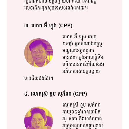
ធ្វើ​ជា​អភិបាល​​ខេត្ត​​បន្ទាយ​​​មានជ័យ​ និង​ជារ​ដ្ឋ​
លេខាធិការ​ក្រសួង​ទេស​​ចរណ៍​​ផង​ដែរ​។​
៣​. លោក​ អ៊ី​ ឡុង​ (CPP)
លោក​ អ៊ី​ ឡុង​ អាយុ​
៦៩ឆ្នាំ​ អ្នកតំណាង​រាស្រ្ត​​
មណ្ឌល​​ខេត្ត​បន្ទាយ
មានជ័យ​ ក្នុង​អាណត្តិ​ទី៦​
ហើយ​បាន​កាន់​​តំណែង​​ជា​
អភិបាលរងខេត្ត​បន្ទាយ
មានជ័យ​​ផង​ដែរ​។​
៤​. លោកស្រី​ នួម​ សុភ័​ណ​ (CPP)
លោកស្រី​ នួម​ សុភ័​ណ​
អាយុ​​៦៨ឆ្នាំ​ជា​​សមាជិក​
រដ្ឋ​ សភា​ និង​ជា​តំណាង​
រាស្រ្ត​មណ្ឌល​ខេត្ត​បន្ទាយ