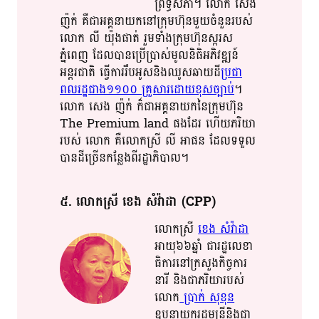
ព្រឹទ្ធសភា​។​​ លោក​ សេង​
ញ៉​ក់​ គឺ​​ជា​អគ្គនាយក​នៅ​​ក្រុមហ៊ុន​មួយចំនួន​របស់​​
លោក​​ លី​ យ៉ុង​ផាត់​ រួម​ទាំង​ក្រុមហ៊ុន​​ស្ករ​​ស​​
ភ្នំពេញ​​ ដែល​បាន​ប្រើប្រាស់​​មូល​​និធិ​​អភិវឌ្ឍន៍​
អន្តរជាតិ​ ​ធ្វើ​​ការ​​រឹបអូស​និង​ឈូស​ឆាយ​​ដី​
ប្រជា​
ពល​​រដ្ឋ​​ជាង១១០០​ គ្រួសារ​ដោយ​ខុសច្បាប់​
។​
លោក​ សេង​ ញ៉​ក់​ ក៏​ជា​អគ្គ​នា​​យក​​​នៃ​ក្រុម​​ហ៊ុន​
The Premium land ផង​ដែរ​ ហើយ​​ភរិយា​
របស់​ លោក​ គឺ​​លោក​​ស្រី​ លី​ អា​ផន​ ដែល​ទទួល​
បាន​ដី​ច្រើន​កន្លែង​​ពី​រដ្ឋា​​ភិបាល​។​
៥​. លោកស្រី​ ខេង​ សំ​វ៉ា​ដា​ (CPP)
លោកស្រី​
ខេង​ សំ​វ៉ា​ដា​​
អាយុ​​៦៦ឆ្នាំ​ ជារ​ដ្ឋ​​លេ​​ខា​​
ធិ​​ការ​​នៅ​​ក្រសួងកិច្ចការ
នារី​ និង​​ជា​ភរិយា​របស់​
លោក​​​
ប្រាក់​ សុ​ខុន​
ឧបនាយក​រដ្ឋមន្រ្តី​និង​​ជា​​