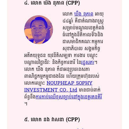
៤​. លោក​ ឃឹង​ នុ​ភាព​ (CPP)
លោក​
ឃឹង​ នុ​ភាព​
អាយុ​​
៤៤​​ឆ្នាំ​​ គឺជា​​តំណាង​​រាស្ត្រ​​
សម្រាប់​​មណ្ឌល​​ខេត្ត​​កំពង់​​
ធំ​​នៅក្នុង​​នីតិកាល​​ទី​​៦​​និង​​
ជា​​សមាជិក​​គណៈកម្មការ​​
សុខា​​ភិ​​បាល​​ សង្គមកិច្ច​​
អតីត​​យុទ្ធជន​​ យុវ​នីតិសម្បទា​​ ការងារ​ បណ្តុះ​​
បណ្តាល​​​​វិជ្ជាជីវៈ​ និង​​កិច្ចការ​នារី​​ នៃ​
រដ្ឋសភា​​
​។​​
លោក​ ឃឹង​ នុ​ភាព​ ក៏​ជា​​អនុប្រធាន​​សភា​​
ពាណិជ្ជកម្ម​កម្ពុជា​​ផង​ដែរ​ ហើយ​​ក្រុម​​ហ៊ុន​​របស់​​
លោក​​ឈ្មោះ​
NOUPHEAP​ SOPHY
INVESTMENT CO., Ltd
មាន​​ជាប់ពាក់
ព័ន្ធ​នឹង​
​ការ​​កាប់​ឈើ​​ខុស​​ច្បាប់​​​នៅ​​ក្នុង​​ខេត្ត​​រតនគិរី​
។​​
៥​. លោក​ នង​ វាសនា​ (CPP)