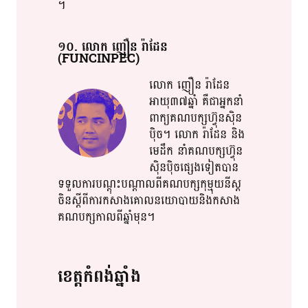
។​
១០​. លោក​ ញឿន​ រ៉ា​ដែន​
(FUNCINPEC)
លោក​ ញឿន​ រ៉ា​ដែន​
អាយុ​​៣៧​​ឆ្នាំ​​ គឺជា​​អ្នក​​នាំ
ពាក្យ​​គណបក្ស​​ហ៊្វុន​​ស៊ិន​
ប៉ិច​​។​ លោក​ រ៉ា​ដែន​ និង​​
មេ​ដឹក​ នាំ​​​​​គណបក្ស​​ហ៊្វុន​
ស៊ិន​ប៉ិច​​ផ្សេងទៀត​​បាន​
ទទួល​​ការ​​បណ្តុះបណ្តាល​​ពី​​គណបក្ស​​កុម្មុយនីស្ត​​
ចិន​​ស្តី​ពី​​ការ​​កសាង​គោលនយោបាយ​​និង​​កសាង​​
គណបក្ស​​កាលពី​ឆ្នាំ​​មុន​​។​​
ខេត្ត​​កំពង់ឆ្នាំង​​