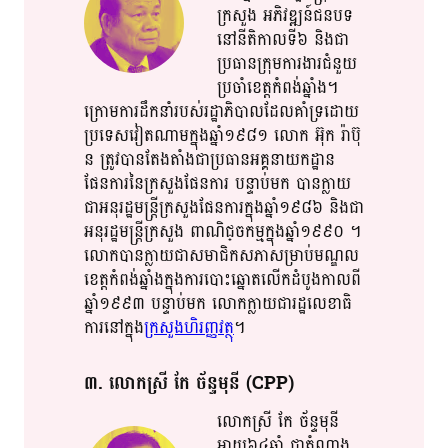
ក្រសួង​ អភិវឌ្ឍន៍​ជនបទ​
នៅ​​នីតិកាល​​ទី​​៦​​ និង​ជា​
ប្រធាន​ក្រុម​​ការ​​ងារ​​​ជំនួយ​​
ប្រចាំ​​ខេត្ត​​កំពង់ឆ្នាំង​​។​​​​​​
ក្រោម​ការ​​ដឹកនាំ​​របស់​​រដ្ឋាភិបាល​ដែល​គាំទ្រ​ដោយ​
ប្រទេស​​វៀតណាម​​ក្នុង​ឆ្នាំ១៩៨១​ លោក​ អ៊ុ​ក​ រ៉ា​ប៊ុ​
ន​ ត្រូវ​​បាន​តែងតាំង​ជា​ប្រធាន​អគ្គ​នា​​យក​​ដ្ឋាន​​
ផែនការ​នៃ​​ក្រសួងផែនការ​ បន្ទាប់មក​ បាន​​ក្លាយ​​
ជា​អនុរដ្ឋ​មន្រ្តី​​ក្រ​​សួង​​ផែន​​ការ​ក្នុង​ឆ្នាំ១៩៨៦​ និង​ជា​
អនុរដ្ឋ​មន្រ្តី​ក្រសួង​​ ពាណិជ្​ចក​ម្ម​ក្នុង​​ឆ្នាំ​​១៩៩០​ ។​
លោក​​បាន​​ក្លាយ​​ជា​​សមាជិក​​សភា​​សម្រាប់​​មណ្ឌល​
ខេត្ត​​កំ​​ពង់​​ឆ្នាំង​​​ក្នុង​​ការ​​បោះឆ្នោត​​លើក​​ដំបូង​​កាល​​ពី​​​
ឆ្នាំ​​១៩៩៣​ បន្ទាប់មក​ លោក​​ក្លាយ​​ជារ​ដ្ឋ​លេខាធិ
ការ​នៅក្នុង​
ក្រសួងហិរញ្ញវត្ថុ​
។​​
៣​. លោកស្រី​ កែ​ ច័ន្ទ​​មុនី​ (CPP)
លោកស្រី​ កែ​ ច័ន្ទ​មុនី​
អាយុ៦៤ឆ្នាំ​ ជា​តំណាង​