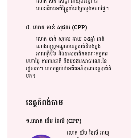
លោក​ សក់​ សេដ្ឋា​ អាយុ៦៧ឆ្នាំ​ ជា​
លេខាធិការ​​អចិន្ត្រៃយ៍​នៅ​ក្រសួងមហាផ្ទៃ​។​
៨​. លោក​ ចាន់​ សុផល​​ (CPP)
លោក​ ចាន់​ សុផល​ អាយុ​ ៦៥ឆ្នាំ​ ជា​​តំ​​
ណាង​​រាស្រ្ត​​មណ្ឌល​ខេត្ត​​បាត់​​ដំបង​ក្នុង​​
អាណត្តិ​ទី៦​ និង​ជាស​មា​ជិ​ក​​គណៈ​​កម្មការ​​
មហាផ្ទៃ​ ការពារ​ជាតិ​ និង​មុខងារ​សា​ធារ​​ណៈ​​​នៃ​
រដ្ឋសភា​។​ លោក​ធ្លាប់​ជា​អតីត​​អភិបាល​​ខេត្ត​បាត់​​ដំ​​
បង​​។​
ខេត្ត​កំពង់ចាម​
១​.លោក​ យឹម​ ឆៃ​លី​​ (CPP)
លោក​ យឹម​ ឆៃ​លី​ អាយុ​​