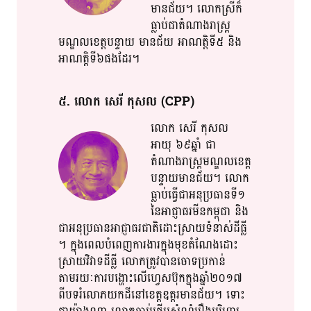
មានជ័យ​។​ លោកស្រី​ក៏​
ធ្លាប់​ជា​តំណាងរាស្ត្រ​​​
មណ្ឌល​ខេត្ត​បន្ទាយ​ មានជ័យ​​ អាណត្តិ​ទី​​៥​ និង​
អាណត្តិ​ទី៦ផង​ដែរ​។​
៥​. លោក​ សេរី​ កុសល​ (CPP)
លោក​ សេរី​ កុសល​
អាយុ​ ៦៩ឆ្នាំ​ ជា​
តំណាងរាស្ត្រ​​មណ្ឌល​​ខេត្ត​
បន្ទាយមានជ័យ​។​ លោក​
ធ្លាប់ធ្វើ​ជា​​អនុ​ប្រ​​ធាន​​​ទី១​
នៃ​អាជ្ញាធរ​មីន​កម្ពុជា​ និង​
ជា​អនុប្រធាន​អាជ្ញា​​ធរ​​ជាតិ​​ដោះស្រាយ​ទំនាស់​ដីធ្លី​
។​ ក្នុង​ពេល​បំពេញការងារ​​ក្នុង​​មុខតំណែង​ដោះ
ស្រាយ​វិវាទ​ដីធ្លី​​ លោក​ត្រូវ​បាន​ចោទប្រកាន់​​
តាមរយៈ​ការ​​បង្ហោះ​​លើ​ហ្វេ​សប៊ុ​ក​ក្នុង​ឆ្នាំ២០១៧​
ពី​បទ​រំលោភ​យក​ដី​នៅ​ខេត្ត​ឧត្តរ​មាន​​ជ័យ​។​ ទោះ​​