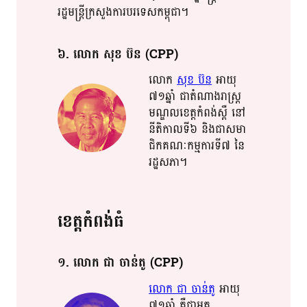
រដ្ឋ​​មន្រ្តី​ក្រ​​សួង​​ការបរទេស​កម្ពុជា​។​​
៦​. លោក​ សុខ​ ប៊ន​ (CPP)
លោក​
សុខ​ ប៊ន​
អាយុ​​
៧១​​ឆ្នាំ​​ ជា​​តំណាង​រាស្រ្ត​​
មណ្ឌល​​​ខេត្ត​កំពង់ស្ពឺ​ នៅ​​
នីតិកាល​​ទី​​៦​ និង​ជាស​មា​​
ជិ​ក​​គណៈកម្មការ​ទី៧​ នៃ​
រដ្ឋសភា​។​​
ខេត្ត​​កំពង់​​ធំ​​
១​. លោក​ ជា​ ចាន់​តូ​​ (CPP)
លោក​ ជា​​ ចាន់​តូ​
អាយុ​​
៧១​​ឆ្នាំ​ ​គឺជា​អគ្គ​​​