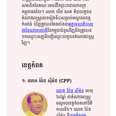
សមាជិក​​នៃ​​គណៈមេធាវី​នៃ​ព្រះរាជាណាចក្រ​​
កម្ពុជា​​ផង​ដែរ​។​ លោក​ យឹម​ លាត​ គឺជា​​បេក្ខជន​
តំណាងរាស្ត្រ​​​លេខរៀង​ទី​​៤​​សម្រាប់​​មណ្ឌល​​ខេត្ត​​
កំពង់​​ធំ​​ ប៉ុន្តែ​​ត្រូវ​​បាន​តែង​​តាំង​ជា​
​អគ្គ​​ទេ​​សា​ភិបាល​​
រង​​នៃ​ធនាគារជាតិ​
​នៃ​កម្ពុជា​​ជំនួស​​វិញ​​​​​និង​​ត្រូវ​​បា​​​ន​​​
ដក​​ឈ្មោះ​​ចេញ​​ពី​​បញ្ជី​​ឈ្មោះ​បេក្ខជន​​តំណាងរាស្ត្រ​​
វិញ​​។​​
ខេត្ត​​កំពត​​
១​. លោក​ ប៉ែន​ ស៊ី​ម៉ន​​ (CPP)
លោក​ ប៉ែន​ ស៊ី​ម៉ន​
អាយុ​​
៦៨​​ឆ្នាំ​​ ជា​​តំណាង​​រាស្ត្រ​​
មណ្ឌល​​​ខេត្ត​​កំពត​​នៅ​នីតិ
កាល​​ទី​​៦​​។​ លោក​ ប៉ែន​
ស៊ី​ម៉ន​​ គឺ​
ជា​​អតីត​អគ្គ