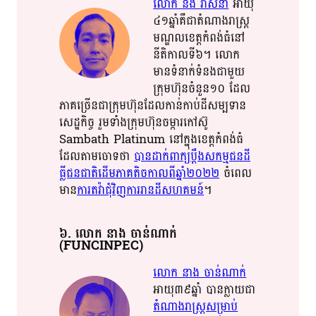
លោក​ នង​ វាសនា​
អាយុ​​
៤១​​ឆ្នាំ​​គឺជា​​តំ​​ណាង​​រាស្ត្រ​​
មណ្ឌល​​ខេត្ត​​កំពង់ធំ​​នៅ​​
នីតិ​​កាល​​ទី​​៦​។​ លោក​​
មាន​​ទំនាក់ទំនង​​ជាមួយ​​
ក្រុម​​ហ៊ុន​​ចំនួន​​១០​​ ដែល​​
ភាគច្រើន​​ជា​​ក្រុមហ៊ុន​​ដែល​​កាន់​​កាប់​​​ដី​​សម្បទាន​​
សេដ្ឋកិច្ច​​ រួម​​ទាំង​​ក្រុម​​ហ៊ុន​​ចម្ការកៅស៊ូ​​
Sambath Platinum នៅក្នុង​​ខេត្ត​​កំពង់​​ធំ​​
ដែល​​​តាម​​ចោទ​​ថា​
បាន​​ដាក់ពាក្យ​​ប្តឹង​​សកម្ម​​ជន​​ដី
ធ្លី​​ជន​​ជាតិ​​​ដើម​​ភាគតិច​​កាលពី​ឆ្នាំ​​២០២២​
​ ចំ​ពេល​​
មាន​
​ការ​​តវ៉ា​​ជុំវិញ​​ការ​​រាន​ដី​​សហគមន៍​
​។​
៦​. លោក​ នាង​ ចាន់​ណា​ក់​​
(FUNCINPEC)
លោក​ នាង​ ចាន់​ណា​ក់​
អាយុ​​៣៩​​ឆ្នាំ​​ បាន​​ក្លាយ​​ជា​​
តំណាងរាស្ត្រ​​សម្រាប់​​