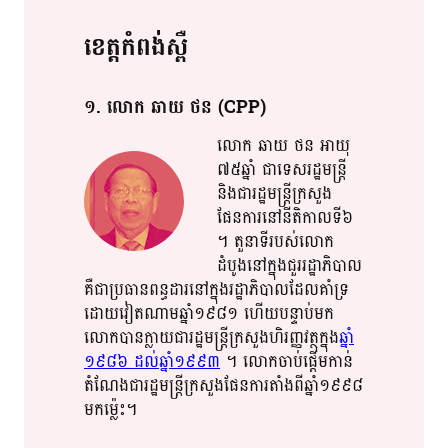
ខេត្ត​​កំពង់ស្ពឺ​
១​. លោក​ ឆាយ​ ថន​ (CPP)
លោក​ ឆាយ​ ថន​ អាយុ​​
៧៥​​ឆ្នាំ​​ ជា​ទេស​​រដ្ឋ​​មន្រ្តី​
និង​​ជា​​រដ្ឋមន្រ្តី​ក្រសួង​​
ផែនការ​នៅ​​នីតិកាល​​ទី៦​
។​​ តួ​​នា​​ទី​​​របស់​លោក​
ដំបូង​​នៅក្នុង​ជួរ​រដ្ឋាភិបាល​
គឺ​​ជា​​ប្រធាន​​ពន្ធដារ​​នៅក្នុង​រដ្ឋាភិបាល​​ដែល​គាំទ្រ​
ដោយ​​វៀ​ត​​ណាម​​ឆ្នាំ១៩៨១​ ហើយ​​បន្ទាប់មក​
លោក​បាន​​ក្លាយ​​ជារ​ដ្ឋ​មន្រ្តី​​ក្រសួង​​ហិរញ្ញវត្ថុ​ក្នុង​
ឆ្នាំ​​
១៩៨៦​ ដល់​ឆ្នាំ​​​១៩៩៣​
​ ។​ លោក​ចាប់ផ្តើម​កាន់​​
តំណែង​​ជារ​ដ្ឋ​មន្រ្តី​ក្រសួង​​ផែនការ​តាំងពី​ឆ្នាំ១៩៩៨​
មក​ម៉្លេះ​​។​