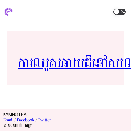
ការ​ឈូស​ឆាយដី​នៅ​សហគមន៍​ព
KAMNOTRA
Email
/
Facebook
/
Twitter
© ២០២៣ កំណត់ត្រា