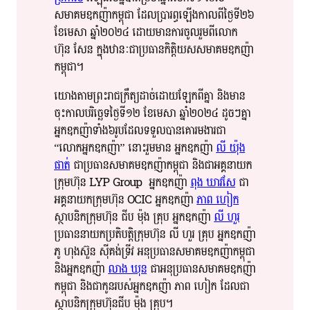
សមាគម​ឧកញ៉ា​​កម្ពុជា​ ដែល​ប្រារព្ធ​​ឡើង​​កាលពី​ថ្ងៃទី​​២៦​
ខែ​​មេសា​ ឆ្នាំ​​២០២៤​ ដោយមាន​​ការ​​ចូល​​រួម​​ពី​​​លោក​
ហ៊ុន​ សែន​ ក្នុង​​ឋានៈ​​ជា​​ប្រធាន​​កិត្តិយស​​សមាគម​​ឧកញ៉ា​​
កម្ពុជា​​​។​
យោង​តាម​​ព្រះរាជ​ក្រឹត្យ​​ដាច់ដោយឡែក​​ពីគ្នា​​ និង​​មាន​​
ចុះ​​កាលបរិច្ឆេទ​​ថ្ងៃទី​​១២​ ខែ​​​មេសា​ ឆ្នាំ​​២០២៤​​ ដូច​ៗ​​គ្នា​​
អ្នក​​ឧកញ៉ា​​ទាំង​​៦​​រូប​​ដែល​ទទួល​​​បាន​​គោរម​​ងារ​​ជា​​
“លោកអ្នក​​ឧកញ៉ា​” នោះ​រួម​​មាន​​ អ្នក​​ឧកញ៉ា​
លី​ យ៉ុង​
ផាត់​
ជា​ប្រធាន​​សមាគម​​ឧកញ៉ា​កម្ពុជា​​ និង​​ជា​​អគ្គ​​​នាយក​​
ក្រុមហ៊ុន​ LYP Group អ្នក​​​ឧកញ៉ា​
ពុង​ ឃា​វ​សែ​
ជា​
អគ្គនាយក​​ក្រុមហ៊ុន​ OCIC អ្នក​​ឧកញ៉ា​
ភាព​ ហៀក​
ស្ថាបនិក​​ក្រុមហ៊ុន​ ជីប​ ម៉ុង​ គ្រុប​​ អ្នក​​ឧកញ៉ា​
លី​ ហួរ​
ប្រធាន​​នាយក​​ប្រតិបត្តិ​​ក្រុមហ៊ុន​ លី​ ហួរ​ គ្រុប​​ អ្នក​​ឧកញ៉ា​
ភូ​ ហុង​ស៊ួន​ ស៊ី​គង់​ទ្រី​វ​ អនុប្រធាន​​សមាគម​ឧកញ៉ា​​កម្ពុជា​
និង​​អ្នក​​ឧកញ៉ា​
លាង​ ឃុន​
ជា​​អនុប្រធាន​​សមាគម​​ឧកញ៉ា​
កម្ពុជា​ និង​​ជា​​កូន​​របស់​​អ្នក​​ឧកញ៉ា​ ភាព​ ហៀក​ ដែល​ជា​​
ស្ថាបនិក​​ក្រុមហ៊ុន​​ជីប​ ម៉ុង​ គ្រុប​។​​​