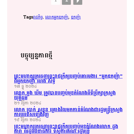
1
2
Tags
រាជកិច្ច
, 
លោកអ្នកឧកញ៉ា
, 
ឧកញ៉ា
បច្ចុប្បន្នភាពថ្មី
ព្រះមហាក្សត្រ​​ចេញ​ព្រះរាជ​ក្រឹត្យ​​បញ្ចប់​​គោរម​​ងារ​​ “អ្នក​​ឧកញ៉ា​​”
ពី​អ្នក​​ឧកញ៉ា​​ ហេង​ សិទ្ធី​
១៧ ធ្នូ ២០២៤
លោក​ មួង​ ឃីម​ ត្រូវ​​បាន​​បញ្ចប់​​មុខតំណែង​​ពីទី​ប្រឹក្សា​​ក្រសួង​​
យុត្តិធម៌​​
២១ វិច្ឆិកា ២០២៤
លោក​ ប្រាក់​ សុ​ខុន​ គ្រោង​​វិល​​មក​​កាន់​តំណែង​ជា​​​​​​រដ្ឋ​​មន្ត្រី​​ក្រសួង​​
ការបរទេស​ឡើងវិញ​
១៩ វិច្ឆិកា ២០២៤
ព្រះមហាក្សត្រ​​ចេញ​ព្រះរាជ​ក្រឹត្យ​​បញ្ចប់​​មុខ​​តំណែង​​លោក​ ដួង​
តារា​ ពីរ​ដ្ឋ​​លេខាធិការ​​ ទី​ស្តី​ការ​​គណៈរដ្ឋ​​មន្ត្រី​​