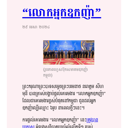
“លោក​​អ្នក​​ឧកញ៉ា​”​​
២៩ មេសា ២០២៤
(រូបភាពហ្វេសប៊ុកសមាគមឧកញ៉ា
កម្ពុជា)
ព្រះករុណា​​ព្រះបាទ​សម្តេច​​ព្រះ​បរមនាថ​​ នរោត្តម​ សីហ​
មុនី​ បាន​​​ត្រាស់​​បង្គាប់​​ផ្តល់​​​គោរមងារ​ “លោកអ្នក​​ឧកញ៉ា​”
ដែល​ជា​​គោរម​​ងារ​​ខ្ពស់​បំផុត​​នៅ​កម្ពុជា​ ជូន​​ដល់​​អ្នក​​
ឧកញ៉ា​ល្បីឈ្មោះ​​​ ៦​​រូប​​ នា​ពេល​ថ្មី​ៗ​នេះ​​​​។​
ការ​ផ្តល់​​គោរម​​ងារ​​ “លោកអ្នកឧកញ៉ា​​” នេះ​​
ត្រូវ​​បាន​​
ប្រកាស​
​ អំឡុង​​​សន្និបាត​​ប្រចាំ​​ឆ្នាំ​​លើក​​ទី​​១​ របស់​​