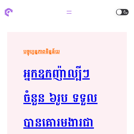
បច្ចុប្បន្នភាពទិន្នន័យ
អ្នក​​ឧក​ញ៉ា​ល្បី​ៗ​
ចំនួន​ ​៦​​រូប​ ទទួល​
បាន​​គោរម​​ងារ​​ជា​​