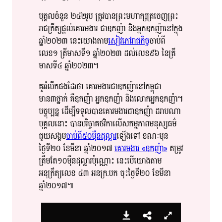
បុគ្គល​​​ចំនួន​​​ ២៤២រូប​​​ ត្រូវ​​​បាន​​​ព្រះមហាក្សត្រ​​​ចេញ​​​ព្រះ
រាជ​​​ក្រឹត្យ​​​ផ្ដល់​​​គោរមងារ​​​ ជា​​ឧកញ៉ា​​​ និង​​​​អ្នកឧកញ៉ា​​​នៅក្នុង​​​
ឆ្នាំ២០២៣​​​ នេះ​​​​យោង​​​​តាម​​
​​សៀវភៅ​​​​រាជកិច្ច​​
​​ចាប់ពី​​​​
លេខ១​​​ ត្រីមាស​​​ទី​​​​១​​​ ឆ្នាំ​​​​២០២៣​​​​​ ដល់​​​​លេខ៩៦​​​​ នៃ​​​​​ត្រី
មាស​​​​ទី​​​​៤​​​ ឆ្នាំ២០២៣​​​។​
គួរ​​រំលឹក​​ផង​​ដែរ​​ថា​​​ គោរមងារ​​ជា​​ឧកញ៉ា​​នៅ​​កម្ពុជា​​
មាន៣ថ្នាក់​​ គឺ​​ឧកញ៉ា​​ អ្នកឧកញ៉ា​​ និង​​លោកអ្នកឧកញ៉ា​​។​​
បច្ចុប្បន្ន​​ ដើម្បី​​ទទួល​​បាន​គោរម​​ងារ​​ជា​​ឧកញ៉ា​​ ដរាបណា​​
បុគ្គល​​នោះ​​ បាន​​បរិច្ចាគ​​ថវិកា​​លើស​​កម្ម​​ភាព​​មនុស្សធម៌​​
ជួយ​​សង្គម​​
ចាប់ពី៥០ម៉ឺន​​ដុល្លារ​​
ឡើង​​ទៅ​​ ខណៈ​​​មុន​​
ថ្ងៃទី២០​​ ខែមីនា​​ ឆ្នាំ២០១៧​​ ​
គោរមងារ​​ «​ឧកញ៉ា​​​»
តម្រូវ​​​
ត្រឹមតែ​​​១០​​​ម៉ឺន​​​ដុល្លារ​​​ប៉ុណ្ណោះ​​ នេះ​បើ​​​យោង​តាម​​​
អនុក្រឹត្យ​​​​លេខ​​ ៤៣​​ អន​​ក្រ​​.បក​​ ចុះ​​ថ្ងៃទី២០​​ ខែមីនា​​
ឆ្នាំ២០១៧​​៕​​