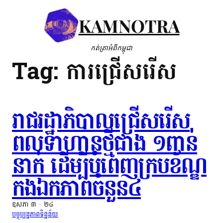
Skip
KAMNOTRA
to
content
កត់ត្រាអំពីកម្ពុជា
Tag:
ការ​ជ្រើសរើស​
រាជរដ្ឋាភិបាល​​​ជ្រើស​​រើស​​
ពលទាហាន​​ថ្មី​​ជាង​ ​១ពាន់​​
នាក់​ ដើម្បី​​​បំពេញ​​​ក្របខ័ណ្ឌ​
កងឯកភាព​ចំនួន​​៤​​​
ឧសភា ៣ · ២៤
បច្ចុប្បន្នភាពទិន្នន័យ