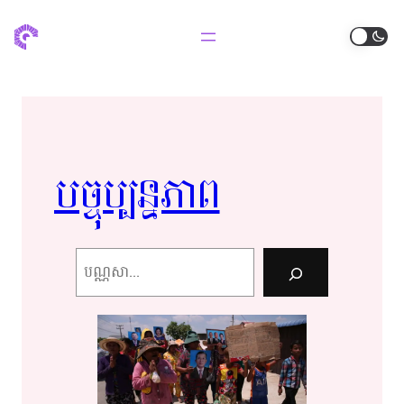
បច្ចុប្បន្ន​​ភាព​​
Search