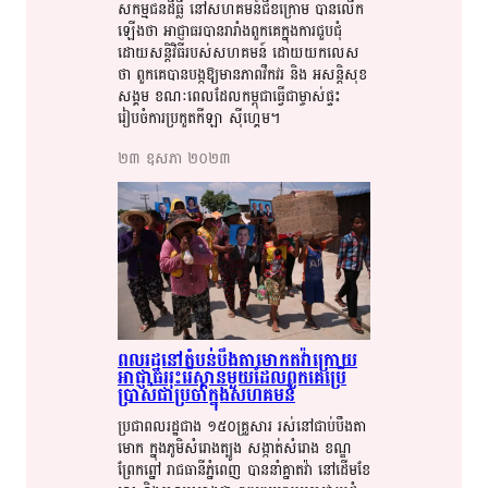
សកម្មជន​​ដីធ្លី​​ នៅ​​សហគមន៍​​ជីខក្រោម​​ បាន​​​លើក
ឡើង​​ថា​​ អាជ្ញាធរ​​បាន​​រារាំង​​ពួក​​​គេ​​ក្នុង​​​ការ​​ជួប​​​ជុំ​​​
ដោយ​​​សន្តិវិធី​​​របស់​​​​សហ​​​គមន៍​​ ដោយ​​​យក​​​លេស​​​
ថា​​ ពួក​​​គេ​​បាន​​​បង្ក​​​ឱ្យ​​​​មាន​​​ភាព​​​វឹកវរ​​ និង​​​ អសន្តិ​​​សុខ​​​
សង្គម​​ ខណៈ​​​ពេល​​​ដែល​​​កម្ពុជា​​​ធ្វើជា​​​ម្ចាស់​​​ផ្ទះ​​​
រៀបចំ​​​ការ​​​ប្រកួត​​​​កីឡា​​ ស៊ី​​ហ្គេម​​​។​​
២៣​ ឧសភា​ ២០២៣​
ពលរដ្ឋ​​​នៅ​​​តំបន់​​​​​បឹង​​​តា​​មោក​​តវ៉ា​​​ក្រោយ​​
អាជ្ញាធរ​​​​រុះរើ​​​ស្ពាន​​​​​មួយ​​​​ដែល​​​ពួកគេ​​​​​ប្រើ
ប្រាស់​​​ជា​​​ប្រចាំ​​​​ក្នុង​​​សហគមន៍​​
ប្រជា​​​ពលរដ្ឋ​​ជាង​​ ១៥០គ្រួសារ​​ រស់នៅ​​ជាប់​​​បឹង​​តា​​
មោក​​ ក្នុង​​ភូមិ​​សំរោង​​ត្បូង​​ សង្កាត់​​សំរោង​​​ ខណ្ឌ​​
ព្រែកព្នៅ​​ រាជធានី​​ភ្នំពេញ​​​ បាន​​នាំគ្នា​​​តវ៉ា​​ នៅ​​​ដើមខែ​​