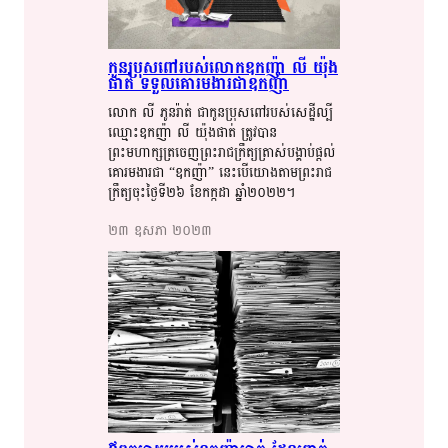
កូនប្រុស​​ពៅ​​របស់​​​លោក​​ឧកញ៉ា​​ លី​​ យ៉ុង​​
ផាត់​​ ទទួល​​គោរមងារ​​ជា​​​ឧកញ៉ា​​
លោក​​ លី​​ ភូ​​នរ៉ា​​ត់​​ ជា​​​កូនប្រុស​​ពៅ​​​របស់​​​សេដ្ឋី​​ល្បី
ឈ្មោះ​​ឧកញ៉ា​​ លី​​ យ៉ុង​​ផាត់​​ ត្រូវ​​បាន​​​
ព្រះមហាក្សត្រ​​​ចេញ​​​ព្រះ​​​រាជ​​​ក្រឹត្យ​​​​ត្រាស់​​បង្គាប់​​ផ្តល់​​
គោរមងារ​​ជា​​ “ឧកញ៉ា​​” នេះ​​បើ​​យោង​​តាម​​​ព្រះរាជ​​
ក្រឹត្យ​​​ចុះ​​ថ្ងៃទី​​​២៦​​ ខែកក្កដា​​ ឆ្នាំ​​​២០២២​​។​​
២៣​ ឧសភា​ ២០២៣​