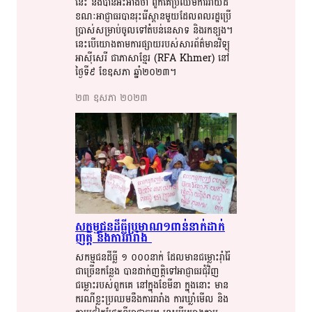
នេះ​​ និង​​បាន​​អះអាង​​​ថា​​ ពួកគេ​​​​ប្រឈម​​ការ​​​វាយ​​​ដំ​​
ខណៈ​​​អាជ្ញាធរ​​បាន​​រុះរើ​​ស្ពាន​​មួយ​​​ដែល​​​ពលរដ្ឋ​​ប្រើ
ប្រាស់​​សម្រាប់​​​ចូល​​ទៅ​​​តំបន់​​នេសាទ​​ និង​​រក​​ខ្យង​​។​​
នេះ​​បើ​​យោង​​តាម​​ការផ្សាយ​​របស់​​​សារព័ត៌មាន​​វិទ្យុ​​
អាស៊ី​​សេរី​​ ជា​​ភាសាខ្មែរ​​ (RFA Khmer) នៅ​​
ថ្ងៃទី៩​​ ខែឧសភា​​ ឆ្នាំ២០២៣​​។​​
២៣​ ឧសភា​ ២០២៣​
សកម្មជន​​ដីធ្លី​​ប្រមាណ១ពាន់​​​នាក់​​​ដាក់​​
ញត្តិ​​ និង​​​ការ​​​រារាំង​​
សកម្មជន​​ដីធ្លី​​ ១​​ ០០០នាក់​​ ដែល​​​មាន​​​ជម្លោះ​​រ៉ាំរ៉ៃ​​​
ជាច្រើន​​​កន្លែង​​ ​បាន​​ដាក់​​​ញត្តិ​​​ទៅ​​អាជ្ញាធរ​​ជុំវិញ​​​​
ជម្លោះ​​របស់​​​​ពួក​​​គេ​​ នៅក្នុង​​​ខែ​​​មីនា​​ ក្នុង​​នោះ​​​​ មាន​​​
ករណី​​ខ្លះ​​ប្រឈម​​នឹង​​ការរារាំង​​ ការ​​ឃ្លាំមើល​​ និង​​