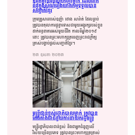
ឪពុក​​ម្តាយ​​​របស់​​​ឧកញ៉ា​​ម្នាក់​​ ដែល​​ពាក់
ព័ន្ធ​​ក្នុង​​សំណុំរឿង​​​ឃាតកម្ម​​​ទទួល​​​បាន​​​
សញ្ជាតិ​​​ខ្មែរ​​​
ក្រុម​​គ្រួសារ​​​របស់​​​ឧញ៉ា​​​ ថោង​​ សា​​រ៉ាត់​​ ដែល​​ធ្លាប់​​
ត្រូវ​​បាន​​​តុលាការ​​ផ្តន្ទា​​ទោស​​​ជាមួយ​​​អង្គរក្ស​​​របស់​​​ខ្លួន​​​
ដាក់​​ពន្ធនាគារ​​​អស់មួយជីវិត​​ ​កាលពី​​ឆ្នាំ​​​២០១៩​​​
នោះ​​ ​ត្រូវ​​​បាន​​​ព្រះមហាក្សត្រ​​ចេញ​​ព្រះរាជ​​ក្រឹត្យ​​​
ត្រាស់​​​បង្គាប់​​​ផ្តល់​​សញ្ជាតិ​​​ខ្មែរ​​។​​​
២៣​ ឧសភា​ ២០២៣​
មន្ត្រី​​ជាន់ខ្ពស់​​រដ្ឋាភិបាល​​​ម្នាក់​​ ​ត្រូវ​​​​បាន​​​
តែង​​​​តាំង​​​​ជា​​​ជំនួយការ​​​​​​នាយក​​​រដ្ឋមន្ត្រី​​
មន្ត្រី​​រដ្ឋាភិបាល​​​ជាន់ខ្ពស់​​ និង​​ជា​​អ្នក​​​ជំនួញ​​លើ​​​
វិស័យ​​ច្រើន​​​ប្រភេទ​​ ​ត្រូវ​​​បាន​​​ព្រះមហាក្សត្រ​​ត្រាស់​​