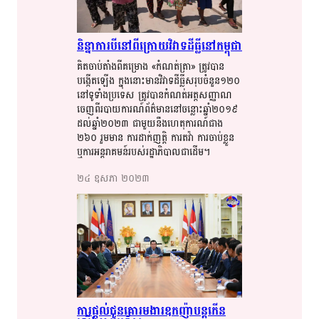
និន្នាការ​​បី​​នៅ​​ពីក្រោយ​​វិវាទ​​ដីធ្លី​​នៅ​​កម្ពុជា​​
គិត​​​​ចាប់​​​តាំង​​​ពី​​​គម្រោង​​ «កំណត់ត្រា​​» ត្រូវ​​​បាន​​​
បង្កើត​​​ឡើង​​ ក្នុង​​នោះ​​មាន​​វិវាទ​​​ដីធ្លី​​​សរុប​​​ចំនួន​​​១២០​​
នៅ​​​ទូទាំង​​​ប្រទេស​​ ត្រូវ​​​បាន​​​កំណត់​​​អត្តសញ្ញាណ​​​
ចេញ​​​ពីរ​​បាយ​​​ការណ៍​​​ព័ត៌​​​មាន​​​នៅ​​​ចន្លោះ​​ឆ្នាំ​​​២០១៩​​
ដល់​​​ឆ្នាំ​​​​២០២៣​​ ជាមួយ​​​នឹង​​ហេតុ​​​ការណ៍​​​ជាង​​​
២៦០​​ រួម​​​មាន​​ ការ​​​​ដាក់​​​​ញត្តិ​​ ការ​​​​តវ៉ា​​ ការ​​​​ចាប់​​​​ខ្លួន​​
ឬ​​​ការ​​​អន្តរា​​​គមន៍​​​របស់​​​រដ្ឋាភិបាល​​​ជាដើម​​។​​
២៤​ ឧសភា​ ២០២៣​
ការ​​ផ្តល់​​ជូន​​គោរមងារ​​ឧកញ៉ា​​បន្ត​​​​​កើន​​​