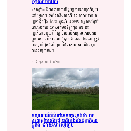
ឡើង​​ឆាប់រហ័ស​​​
«ឧកញ៉ា​​» គឺជា​​គោរមងារ​​​ដ៏​​​គួរ​​ឱ្យ​​ចាប់អារម្មណ៍​​មួយ​​
នៅ​​កម្ពុជា​​។​​ ទាក់ទង​​នឹង​​ករណីនេះ​​ លោកនាយក​​
រដ្ឋមន្ត្រី​​​ ហ៊ុន​​ សែន​​ ក្នុង​​ឆ្នាំ​​​ ២០២១​​ កន្លងទៅ​​ធ្លាប់​​
បាន​​លើក​​ដោយ​​លោក​​ចង់ឱ្យ​​ ក្រុម​​ ការ​​ ងារ​​
រដ្ឋាភិបាល​​មួយ​​ពិនិត្យមើល​​លើ​​ការ​​ផ្ដល់​​គោរមងារ​​
មួយ​​នេះ​​ ហើយ​​ធានា​​ឱ្យ​​បាន​​ថា​​ គោរមងារ​​នេះ​​ ត្រូវ​​
បាន​​ផ្ដល់​​ជូន​​ដល់​​បុគ្គល​​ដែល​​សាក​​សមនឹង​​ទទួល​​
បាន​​ពិតប្រាកដ​​។​​
២៤​ ឧសភា​ ២០២៣​
​សហគមន៍​​ដីធ្លី​​នៅ​​ខេត្តកោះកុង​​ថា​​ ​ពួក​​​
គាត់​​​​ត្រូវ​​​បាន​​​អាជ្ញាធរ​​​រារាំង​​​មិន​​ឱ្យ​​​​ប្រមូល​​
ផ្តុំ​​​​តវ៉ា​​​ ដោយសារ​​​ស៊ី​​ហ្គេម​​​