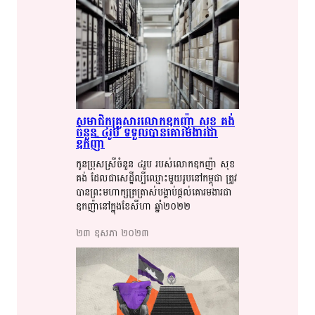
សមាជិក​​គ្រួសារ​​លោក​​ឧកញ៉ា​​ សុខ​​ គង់​​​
ចំនួន​​ ៤​​​រូប​​​ ទទួល​​បាន​​​គោរមងារ​​​ជា​​​
ឧកញ៉ា​​
កូនប្រុស​​ស្រី​​​ចំនួន​​ ៤​​​រូប​​​​ របស់​​​លោក​​ឧកញ៉ា​​ សុខ​​
គង់​​ ដែល​​ជា​​សេដ្ឋី​​ល្បីឈ្មោះ​​មួយ​​រូប​​នៅ​​កម្ពុជា​​ ត្រូវ​​​
បាន​​​ព្រះ​​​មហាក្សត្រ​​ត្រាស់​​បង្គាប់​​​ផ្តល់​​គោរមងារ​​​ជា​​​
ឧកញ៉ា​​​នៅក្នុង​​​ខែ​​​សីហា​​​ ឆ្នាំ​​​២០២២​​
២៣​ ឧសភា​ ២០២៣​