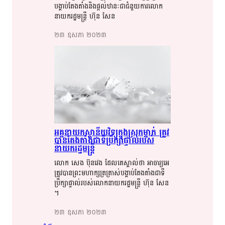
បង្គាប់​​តែងតាំង​​និង​​ផ្តល់​​ឋានៈ​​ជា​​​ជំនួយការ​​​លោក
នាយក​​រដ្ឋមន្ត្រី​​ ហ៊ុន​​ សែន​​​
២៣​ ឧសភា​ ២០២៣​
អគ្គនាយក​​ស្ថានីយ​​វិទ្យុ​​ក្នុង​​ស្រុក​​ម្នាក់​​​ ត្រូវ​​​
បាន​​​តែង​​​តាំង​​​ជា​​​ទីប្រឹក្សា​​ផ្ទាល់​​របស់​​​
នាយក​​​រដ្ឋមន្ត្រី​​
លោក​​ សេង​​ ប៊ុ​​នវេង​​ ដែល​​​គេ​​ស្គាល់​​ថា​​ អាចារ្យ​​អេ​​
ត្រូវ​​បាន​​​ព្រះមហាក្សត្រ​​ត្រាស់​​បង្គាប់​​តែងតាំង​​ជា​​​ទី
ប្រឹក្សា​​​ផ្ទាល់​​​របស់​​​លោកនាយក​​រដ្ឋមន្ត្រី​​ ហ៊ុន​​ សែន​​​
។​​
២៣​ ឧសភា​ ២០២៣​