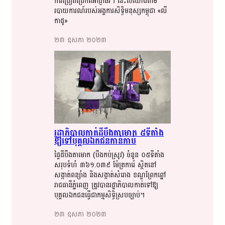
ការ​​ជ្រៀតជ្រែក​​ពី​​អាជ្ញាធរ​​។​​ នេះ​​បើ​​យោង​​តាម​​
របាយការណ៍​​របស់​​អង្គការ​​សិទ្ធិមនុស្ស​​កម្ពុជា​​ «លី​​
កាដូ​​»
២៣​ ឧសភា​ ២០២៣​
រដ្ឋាភិបាល​​កាត់​​​​ដី​​​​បឹង​​​តា​​មោក​​​​​ ៥ទីតាំង​​​​
ឱ្យ​​​ទៅ​​​បុគ្គល​​ឯកជន​​កាន់កាប់​​
ផ្ទៃដី​​បឹង​​តា​​មោក​​ (បឹង​​កប់​​ស្រូវ​​) ចំនួន​​ ០៥ទីតាំង​​
សរុប​​ទំហំ​​ ៣៦១​​​.០៣៩​​ ម៉ែត្រ​​​ការ៉េ​​ ស្ថិ​​​ត​​នៅ​​
សង្កាត់​​ពន្សាំង​​ និង​​​សង្កាត់​​​សំរោង​​ ខណ្ឌ​​ព្រែកព្នៅ​​
រាជធានី​​ភ្នំពេញ​​ ត្រូវ​​បាន​​រដ្ឋាភិបាល​​កាត់​​​​ទៅ​​​ឱ្យ​​
បុគ្គល​​ឯកជន​​ធ្វើជា​​កម្មសិទ្ធិ​​ស្របច្បាប់​​។​​
២៣​ ឧសភា​ ២០២៣​